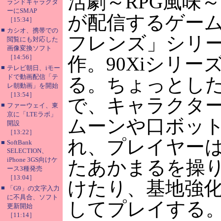
活劇～RPG風味
ランドキャラクタ
ーにSMAP
が配信するゲー
［15:34］
■
カシオ、携帯での
フレンズ」シリ
閲覧にも対応した
画像変換ソフト
［14:56］
作。90Xiシリー
■
テレビ朝日、iモー
ドで動画配信「テ
る。ちょっとし
レ朝動画」を開始
［13:54］
で、キャラクタ
■
ファーウェイ、東
京に「LTEラボ」
ムーンや口ボッ
開設
［13:22］
れ、プレイヤー
■
SoftBank
SELECTION、
iPhone 3GS向けケ
たあかまるを操
ース3種発売
［13:04］
けたり、基地強
■
「G9」の文字入力
に不具合、ソフト
してプレイする
更新開始
［11:14］