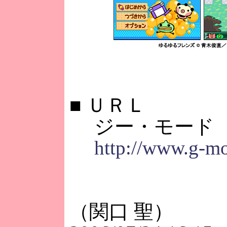
■
ＵＲＬ
ジー・モード
http://www.g-mo
（関口 聖）