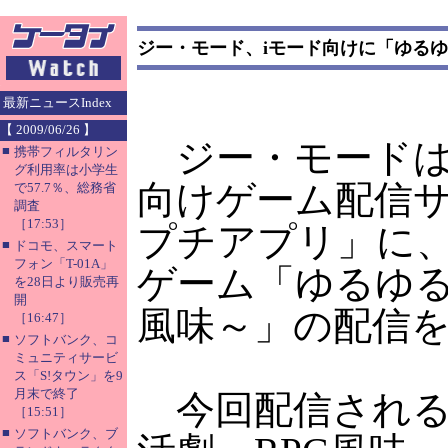
ジー・モード、iモード向けに「ゆるゆ
最新ニュースIndex
【 2009/06/26 】
ジー・モードは
■
携帯フィルタリン
グ利用率は小学生
向けゲーム配信サイ
で57.7％、総務省
調査
［17:53］
プチアプリ」に
■
ドコモ、スマート
フォン「T-01A」
ゲーム「ゆるゆる
を28日より販売再
開
風味～」の配信
［16:47］
■
ソフトバンク、コ
ミュニティサービ
ス「S!タウン」を9
月末で終了
今回配信される
［15:51］
■
ソフトバンク、ブ