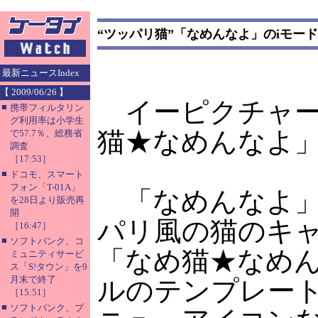
“ツッパリ猫”「なめんなよ」のiモー
最新ニュースIndex
【 2009/06/26 】
イーピクチャー
■
携帯フィルタリン
グ利用率は小学生
猫★なめんなよ
で57.7％、総務省
調査
［17:53］
■
ドコモ、スマート
フォン「T-01A」
「なめんなよ」は
を28日より販売再
開
パリ風の猫のキャ
［16:47］
■
ソフトバンク、コ
「なめ猫★なめ
ミュニティサービ
ス「S!タウン」を9
月末で終了
ルのテンプレート
［15:51］
■
ソフトバンク、ブ