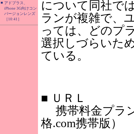
について同社で
■
アドプラス、
iPhone 3G向けコン
バージョンレンズ
ランが複雑で、
［10:41］
っては、どのプ
選択しづらいた
ている。
■
ＵＲＬ
携帯料金プラン
格.com携帯版）