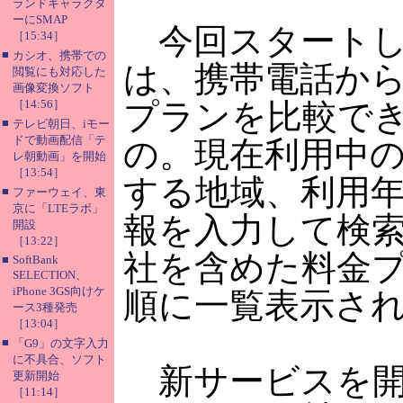
ランドキャラクタ
ーにSMAP
今回スタートし
［15:34］
■
カシオ、携帯での
は、携帯電話か
閲覧にも対応した
画像変換ソフト
［14:56］
プランを比較で
■
テレビ朝日、iモー
ドで動画配信「テ
の。現在利用中
レ朝動画」を開始
［13:54］
する地域、利用
■
ファーウェイ、東
京に「LTEラボ」
報を入力して検
開設
［13:22］
社を含めた料金
■
SoftBank
SELECTION、
iPhone 3GS向けケ
順に一覧表示さ
ース3種発売
［13:04］
■
「G9」の文字入力
に不具合、ソフト
新サービスを開
更新開始
［11:14］