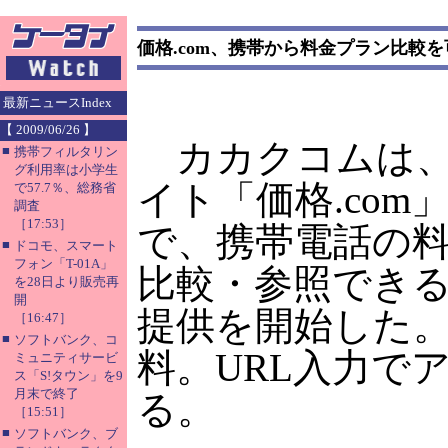
価格.com、携帯から料金プラン比較
最新ニュースIndex
【 2009/06/26 】
カカクコムは、
■
携帯フィルタリン
グ利用率は小学生
イト「価格.com
で57.7％、総務省
調査
［17:53］
で、携帯電話の
■
ドコモ、スマート
フォン「T-01A」
比較・参照でき
を28日より販売再
開
提供を開始した
［16:47］
■
ソフトバンク、コ
料。URL入力で
ミュニティサービ
ス「S!タウン」を9
月末で終了
る。
［15:51］
■
ソフトバンク、ブ