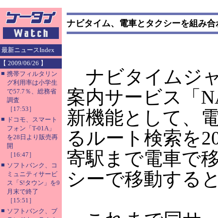
ナビタイム、電車とタクシーを組み合
最新ニュースIndex
【 2009/06/26 】
ナビタイムジャ
■
携帯フィルタリン
グ利用率は小学生
案内サービス「NA
で57.7％、総務省
調査
［17:53］
新機能として、
■
ドコモ、スマート
フォン「T-01A」
るルート検索を2
を28日より販売再
開
寄駅まで電車で
［16:47］
■
ソフトバンク、コ
シーで移動する
ミュニティサービ
ス「S!タウン」を9
月末で終了
［15:51］
■
ソフトバンク、ブ