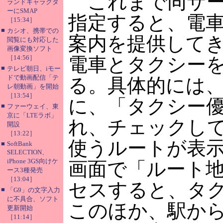
これまで同サー
ランドキャラクタ
ーにSMAP
指定すると、電
［15:34］
■
カシオ、携帯での
案内を提供して
閲覧にも対応した
画像変換ソフト
［14:56］
電車とタクシー
■
テレビ朝日、iモー
ドで動画配信「テ
る。具体的には
レ朝動画」を開始
［13:54］
に、「タクシー
■
ファーウェイ、東
京に「LTEラボ」
れ、チェックし
開設
［13:22］
使うルートが表
■
SoftBank
SELECTION、
iPhone 3GS向けケ
画面で「ルート
ース3種発売
［13:04］
セスすると、タ
■
「G9」の文字入力
に不具合、ソフト
このほか、駅か
更新開始
［11:14］