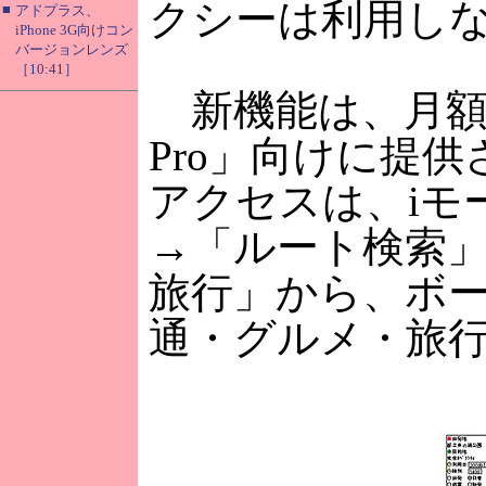
クシーは利用し
■
アドプラス、
iPhone 3G向けコン
バージョンレンズ
［10:41］
新機能は、月額31
Pro」向けに提
アクセスは、iモ
→「ルート検索」
旅行」から、ボ
通・グルメ・旅