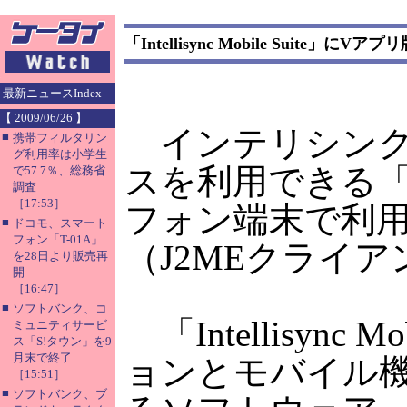
「Intellisync Mobile Suite」に
最新ニュースIndex
【 2009/06/26 】
インテリシンク
■
携帯フィルタリン
グ利用率は小学生
スを利用できる「Inte
で57.7％、総務省
調査
［17:53］
フォン端末で利
■
ドコモ、スマート
フォン「T-01A」
（J2MEクライ
を28日より販売再
開
［16:47］
■
ソフトバンク、コ
「Intellisync
ミュニティサービ
ス「S!タウン」を9
月末で終了
ョンとモバイル
［15:51］
■
ソフトバンク、ブ