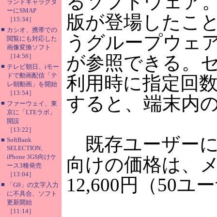
るソフトウェア。
ランドキャラクタ
ーにSMAP
版が登場したこ
［15:34］
■
カシオ、携帯での
うグループウェ
閲覧にも対応した
画像変換ソフト
［14:56］
が参照できる。
■
テレビ朝日、iモー
ドで動画配信「テ
利用時に指定回
レ朝動画」を開始
［13:54］
すると、端末内
■
ファーウェイ、東
京に「LTEラボ」
開設
［13:22］
既存ユーザーに
■
SoftBank
SELECTION、
iPhone 3GS向けケ
向けの価格は、メ
ース3種発売
［13:04］
12,600円（5
■
「G9」の文字入力
に不具合、ソフト
更新開始
［11:14］