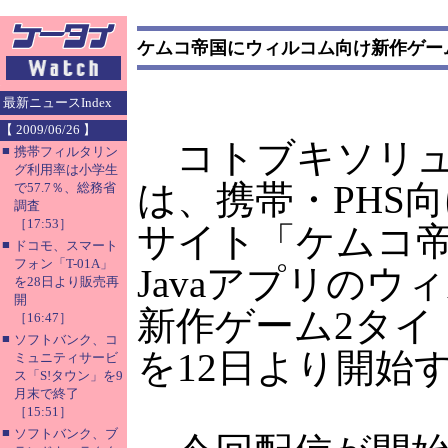
ケムコ帝国にウィルコム向け新作ゲー
最新ニュースIndex
【 2009/06/26 】
コトブキソリュ
■
携帯フィルタリン
グ利用率は小学生
は、携帯・PHS
で57.7％、総務省
調査
［17:53］
サイト「ケムコ
■
ドコモ、スマート
フォン「T-01A」
Javaアプリのウ
を28日より販売再
開
新作ゲーム2タイ
［16:47］
■
ソフトバンク、コ
を12日より開始
ミュニティサービ
ス「S!タウン」を9
月末で終了
［15:51］
■
ソフトバンク、ブ