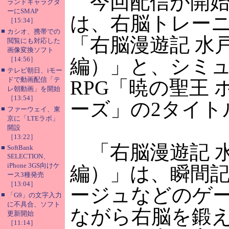
今回配信が開始
ランドキャラクタ
ーにSMAP
は、右脳トレー
［15:34］
■
カシオ、携帯での
「右脳漫遊記 水
閲覧にも対応した
画像変換ソフト
［14:56］
編）」と、シミ
■
テレビ朝日、iモー
ドで動画配信「テ
RPG「暁の聖王
レ朝動画」を開始
［13:54］
ーズ」の2タイト
■
ファーウェイ、東
京に「LTEラボ」
開設
［13:22］
「右脳漫遊記 
■
SoftBank
SELECTION、
iPhone 3GS向けケ
編）」は、瞬間
ース3種発売
［13:04］
ージュなどのゲ
■
「G9」の文字入力
に不具合、ソフト
ながら右脳を鍛
更新開始
［11:14］