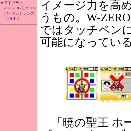
イメージ力を高
■
アドプラス、
iPhone 3G向けコン
バージョンレンズ
うもの。W-ZER
［10:41］
ではタッチペン
可能になってい
「暁の聖王 ホ