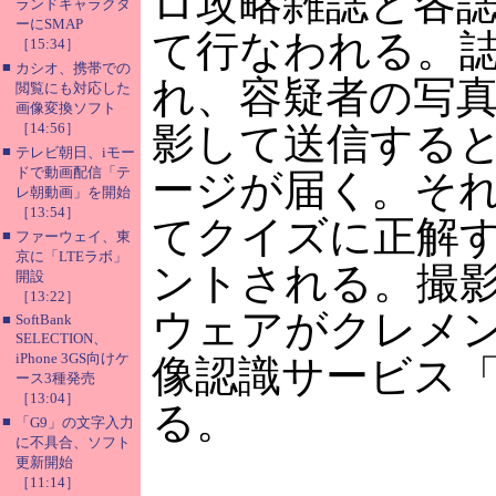
ロ攻略雑誌と各
ランドキャラクタ
ーにSMAP
て行なわれる。
［15:34］
■
カシオ、携帯での
れ、容疑者の写
閲覧にも対応した
画像変換ソフト
［14:56］
影して送信する
■
テレビ朝日、iモー
ドで動画配信「テ
ージが届く。そ
レ朝動画」を開始
［13:54］
てクイズに正解
■
ファーウェイ、東
京に「LTEラボ」
ントされる。撮
開設
［13:22］
ウェアがクレメ
■
SoftBank
SELECTION、
iPhone 3GS向けケ
像認識サービス「p
ース3種発売
［13:04］
る。
■
「G9」の文字入力
に不具合、ソフト
更新開始
［11:14］