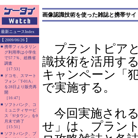
画像認識技術を使った雑誌と携帯サイ
最新ニュースIndex
【 2009/06/26 】
プラントピアと
■
携帯フィルタリン
グ利用率は小学生
識技術を活用す
で57.7％、総務省
調査
［17:53］
キャンペーン「犯
■
ドコモ、スマート
フォン「T-01A」
で実施する。
を28日より販売再
開
［16:47］
■
ソフトバンク、コ
今回実施される
ミュニティサービ
ス「S!タウン」を9
月末で終了
せ」は、プラン
［15:51］
■
ソフトバンク、ブ