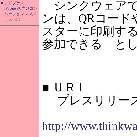
シンクウェアで
■
アドプラス、
iPhone 3G向けコン
バージョンレンズ
ンは、QRコード
［10:41］
スターに印刷す
参加できる」と
■
ＵＲＬ
プレスリリー
http://www.thinkwa