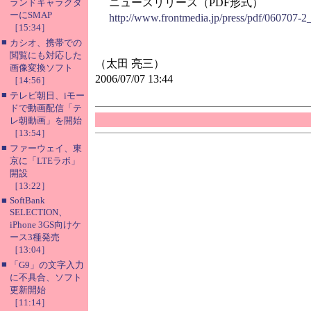
ニュースリリース（PDF形式）
ランドキャラクタ
ーにSMAP
http://www.frontmedia.jp/press/pdf/060707-2_
［15:34］
■
カシオ、携帯での
閲覧にも対応した
（太田 亮三）
画像変換ソフト
2006/07/07 13:44
［14:56］
■
テレビ朝日、iモー
ドで動画配信「テ
レ朝動画」を開始
［13:54］
■
ファーウェイ、東
京に「LTEラボ」
開設
［13:22］
■
SoftBank
SELECTION、
iPhone 3GS向けケ
ース3種発売
［13:04］
■
「G9」の文字入力
に不具合、ソフト
更新開始
［11:14］