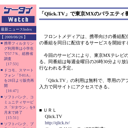
「Qlick.TV」で東京MXのバラエテ
最新ニュースIndex
フロントメディアは、携帯向けの番組配信サ
【 2009/06/26 】
の番組を同日に配信するサービスを開始す
■
携帯フィルタリン
グ利用率は小学生
で57.7％、総務省
今回のサービスにより、東京MXテレビの情報
調査
る。同番組は毎週金曜日の26時30分より
［17:53］
行なわれる予定。
■
ドコモ、スマート
フォン「T-01A」
「Qlick.TV」の利用は無料で、専用の
を28日より販売再
開
入力で同サイトにアクセスできる。
［16:47］
■
ソフトバンク、コ
ミュニティサービ
ス「S!タウン」を9
■
ＵＲＬ
月末で終了
Qlick.TV
［15:51］
http://qlick.tv/
■
ソフトバンク、ブ