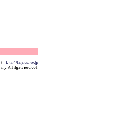
集部
k-tai@impress.co.jp
y. All rights reserved.