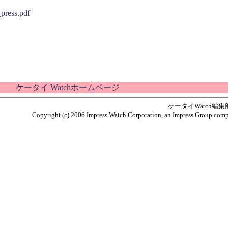
press.pdf
ケータイ Watchホームページ
ケータイWatch編
Copyright (c) 2006 Impress Watch Corporation, an Impress Group compan