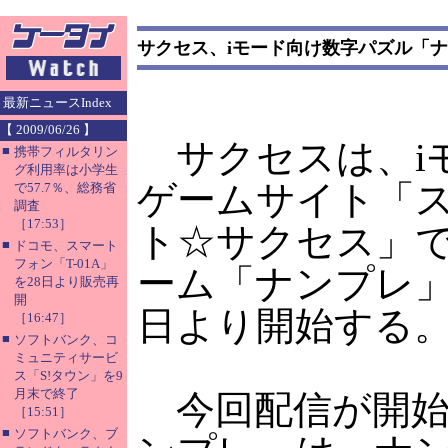
サクセス、iモード向け数字パズル「
最新ニュースIndex
【 2009/06/26 】
サクセスは、i
■
携帯フィルタリン
グ利用率は小学生
ゲームサイト「
で57.7％、総務省
調査
［17:53］
ト☆サクセス」
■
ドコモ、スマート
フォン「T-01A」
ーム「ナンプレ」
を28日より販売再
開
日より開始する
［16:47］
■
ソフトバンク、コ
ミュニティサービ
ス「S!タウン」を9
月末で終了
今回配信が開始
［15:51］
■
ソフトバンク、ブ