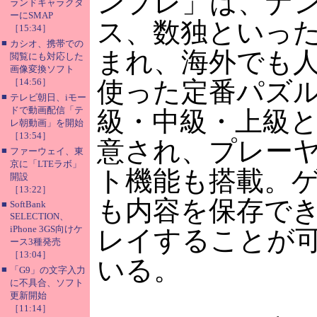
ンプレ」は、ナ
ランドキャラクタ
ーにSMAP
ス、数独といっ
［15:34］
■
カシオ、携帯での
まれ、海外でも
閲覧にも対応した
画像変換ソフト
［14:56］
使った定番パズ
■
テレビ朝日、iモー
ドで動画配信「テ
級・中級・上級
レ朝動画」を開始
［13:54］
意され、プレー
■
ファーウェイ、東
京に「LTEラボ」
ト機能も搭載。
開設
［13:22］
も内容を保存で
■
SoftBank
SELECTION、
iPhone 3GS向けケ
レイすることが
ース3種発売
［13:04］
いる。
■
「G9」の文字入力
に不具合、ソフト
更新開始
［11:14］