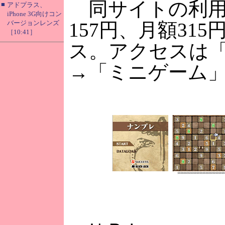
同サイトの利用
■
アドプラス、
iPhone 3G向けコン
バージョンレンズ
157円、月額315
［10:41］
ス。アクセスは
→「ミニゲーム