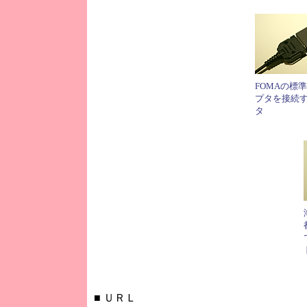
FOMAの標
プタを接続
タ
■
ＵＲＬ