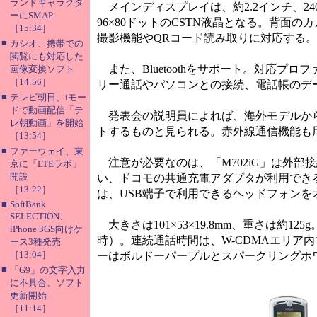
ランドキャラクタ
メインディスプレイは、約2.2インチ、240×
ーにSMAP
96×80ドットのCSTN液晶となる。背面の
［15:34］
撮影機能やQRコード読み取りに対応する。
■
カシオ、携帯での
閲覧にも対応した
また、Bluetoothをサポート。対応
画像変換ソフト
［14:56］
リー通話やパソコンとの接続、電話帳のデ
■
テレビ朝日、iモー
ドで動画配信「テ
発表会の説明員によれば、海外モデルからB
レ朝動画」を開始
トするものと見られる。赤外線通信機能も
［13:54］
■
ファーウェイ、東
注意が必要なのは、「M702iG」は外部接
京に「LTEラボ」
開設
い、ドコモの共通充電アダプタが利用でき
［13:22］
は、USB端子で利用できるヘッドフォン
■
SoftBank
SELECTION、
大きさは101×53×19.8mm、重さは約1
iPhone 3GS向けケ
時）。連続通話時間は、W-CDMAエリア内
ース3種発売
［13:04］
ーはボルドーパープルとスパークリングホ
■
「G9」の文字入力
に不具合、ソフト
更新開始
［11:14］