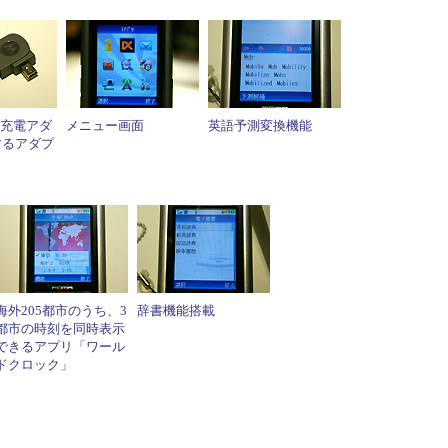
準充電アダ
メニュー画面
英語予測変換機能
するアダプ
海外205都市のうち、3
辞書機能搭載
都市の時刻を同時表示
できるアプリ「ワール
ドクロック」