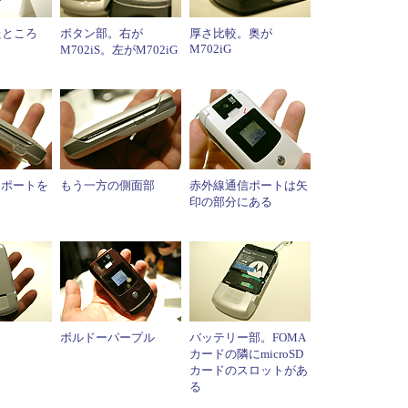
たところ
ボタン部。右が
厚さ比較。奥が
M702iG
M702iS。左がM702iG
Bポートを
もう一方の側面部
赤外線通信ポートは矢
印の部分にある
ボルドーパープル
バッテリー部。FOMA
カードの隣にmicroSD
カードのスロットがあ
る