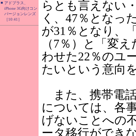
らとも言えない
■
アドプラス、
iPhone 3G向けコン
バージョンレンズ
く、47％となっ
［10:41］
が31％となり、
（7％）と「変え
わせた22％のユ
たいという意向
また、携帯電話
については、各
げないことへの不
ータ移行ができな