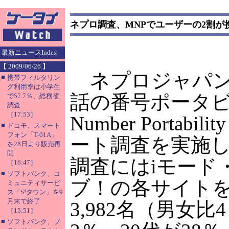
ネプロ調査、MNPでユーザーの2割が
最新ニュースIndex
【 2009/06/26 】
ネプロジャパン
■
携帯フィルタリン
グ利用率は小学生
話の番号ポータビリ
で57.7％、総務省
調査
［17:53］
Number Port
■
ドコモ、スマート
フォン「T-01A」
ート調査を実施し
を28日より販売再
開
調査にはiモード
［16:47］
■
ソフトバンク、コ
ブ！の各サイト
ミュニティサービ
ス「S!タウン」を9
月末で終了
3,982名（男女
［15:51］
■
ソフトバンク、ブ