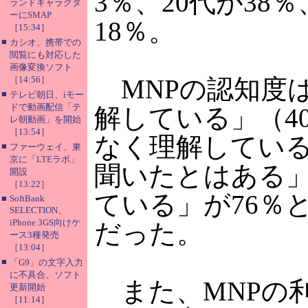
3％、20代が38％
ランドキャラクタ
ーにSMAP
18％。
［15:34］
■
カシオ、携帯での
閲覧にも対応した
画像変換ソフト
［14:56］
MNPの認知度は
■
テレビ朝日、iモー
ドで動画配信「テ
解している」（4
レ朝動画」を開始
［13:54］
なく理解している
■
ファーウェイ、東
京に「LTEラボ」
聞いたとはある」
開設
［13:22］
ている」が76％
■
SoftBank
SELECTION、
iPhone 3GS向けケ
だった。
ース3種発売
［13:04］
■
「G9」の文字入力
に不具合、ソフト
また、MNPの
更新開始
［11:14］