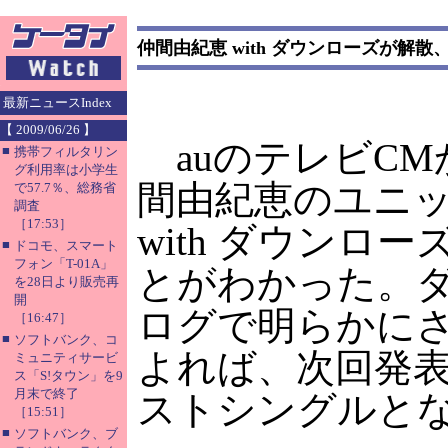
仲間由紀恵 with ダウンローズが解散
最新ニュースIndex
【 2009/06/26 】
auのテレビCM
■
携帯フィルタリン
グ利用率は小学生
間由紀恵のユニ
で57.7％、総務省
調査
［17:53］
with ダウンロ
■
ドコモ、スマート
フォン「T-01A」
とがわかった。
を28日より販売再
開
ログで明らかに
［16:47］
■
ソフトバンク、コ
よれば、次回発
ミュニティサービ
ス「S!タウン」を9
月末で終了
ストシングルと
［15:51］
■
ソフトバンク、ブ