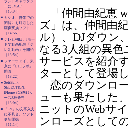
ランドキャラクタ
ーにSMAP
「仲間由紀恵 wi
［15:34］
■
カシオ、携帯での
ズ」は、仲間由
閲覧にも対応した
画像変換ソフト
［14:56］
ル）、DJダウン
■
テレビ朝日、iモー
ドで動画配信「テ
なる3人組の異色
レ朝動画」を開始
［13:54］
サービスを紹介す
■
ファーウェイ、東
京に「LTEラボ」
ターとして登場し
開設
［13:22］
「恋のダウンロー
■
SoftBank
SELECTION、
iPhone 3GS向けケ
ューも果たした
ース3種発売
［13:04］
ニットのWebサ
■
「G9」の文字入力
に不具合、ソフト
ンローズとして
更新開始
［11:14］