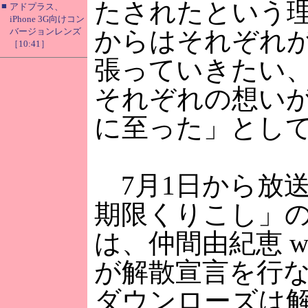
たされたという
■
アドプラス、
iPhone 3G向けコン
バージョンレンズ
からはそれぞれ
［10:41］
張っていきたい
それぞれの想い
に至った」とし
7月1日から放送
期限くりこし」の
は、仲間由紀恵 w
が解散宣言を行な
ダウンローズは解