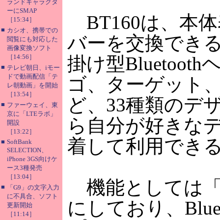
ランドキャラクタ
ーにSMAP
BT160は、本
［15:34］
■
カシオ、携帯での
バーを交換でき
閲覧にも対応した
画像変換ソフト
［14:56］
掛け型Bluetoo
■
テレビ朝日、iモー
ドで動画配信「テ
ゴ、ターゲット
レ朝動画」を開始
［13:54］
ど、33種類のデ
■
ファーウェイ、東
京に「LTEラボ」
ら自分が好きな
開設
［13:22］
着して利用でき
■
SoftBank
SELECTION、
iPhone 3GS向けケ
ース3種発売
［13:04］
機能としては「B
■
「G9」の文字入力
に不具合、ソフト
にしており、Bluet
更新開始
［11:14］