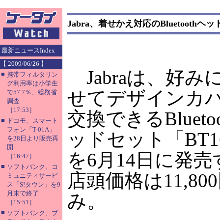
Jabra、着せかえ対応のBluetoothヘ
最新ニュースIndex
【 2009/06/26 】
Jabraは、好み
■
携帯フィルタリン
グ利用率は小学生
せてデザインカ
で57.7％、総務省
調査
［17:53］
交換できるBlueto
■
ドコモ、スマート
フォン「T-01A」
ッドセット「BT1
を28日より販売再
開
を6月14日に発
［16:47］
■
ソフトバンク、コ
店頭価格は11,8
ミュニティサービ
ス「S!タウン」を9
月末で終了
み。
［15:51］
■
ソフトバンク、ブ