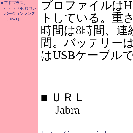
プロファイルはH
■
アドプラス、
iPhone 3G向けコン
バージョンレンズ
トしている。重さ
［10:41］
時間は8時間、連
間。バッテリーは
はUSBケーブル
■
ＵＲＬ
Jabra