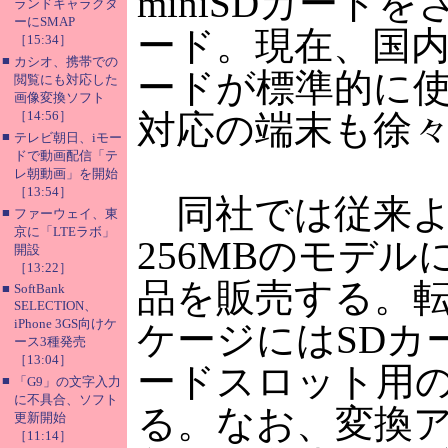
miniSDカード
ランドキャラクタ
ーにSMAP
ード。現在、国内の
［15:34］
■
カシオ、携帯での
ードが標準的に使用
閲覧にも対応した
画像変換ソフト
［14:56］
対応の端末も徐
■
テレビ朝日、iモー
ドで動画配信「テ
レ朝動画」を開始
［13:54］
同社では従来より
■
ファーウェイ、東
京に「LTEラボ」
256MBのモデル
開設
［13:22］
品を販売する。転
■
SoftBank
SELECTION、
iPhone 3GS向けケ
ケージにはSDカー
ース3種発売
［13:04］
ードスロット用
■
「G9」の文字入力
に不具合、ソフト
る。なお、変換ア
更新開始
［11:14］