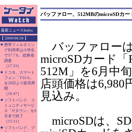
バッファロー、512MBのmicroSDカ
最新ニュースIndex
【 2009/06/26 】
バッファローは、
■
携帯フィルタリン
グ利用率は小学生
microSDカード「
で57.7％、総務省
調査
［17:53］
512M」を6月中
■
ドコモ、スマート
フォン「T-01A」
店頭価格は6,98
を28日より販売再
開
見込み。
［16:47］
■
ソフトバンク、コ
ミュニティサービ
ス「S!タウン」を9
月末で終了
microSDは、
［15:51］
■
ソフトバンク、ブ