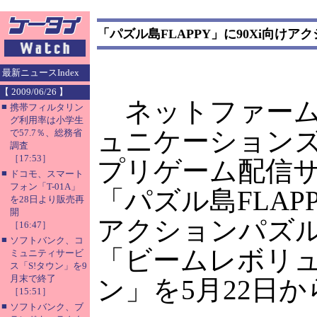
「パズル島FLAPPY」に90Xi向け
最新ニュースIndex
【 2009/06/26 】
ネットファーム
■
携帯フィルタリン
グ利用率は小学生
ュニケーションズ
で57.7％、総務省
調査
［17:53］
プリゲーム配信
■
ドコモ、スマート
フォン「T-01A」
「パズル島FLAP
を28日より販売再
開
アクションパズ
［16:47］
■
ソフトバンク、コ
「ビームレボリ
ミュニティサービ
ス「S!タウン」を9
月末で終了
ン」を5月22日
［15:51］
■
ソフトバンク、ブ