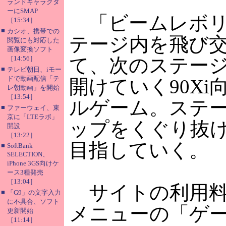
ランドキャラクタ
ーにSMAP
「ビームレボリ
［15:34］
■
カシオ、携帯での
テージ内を飛び
閲覧にも対応した
画像変換ソフト
［14:56］
て、次のステー
■
テレビ朝日、iモー
ドで動画配信「テ
開けていく90X
レ朝動画」を開始
［13:54］
ルゲーム。ステ
■
ファーウェイ、東
京に「LTEラボ」
ップをくぐり抜
開設
［13:22］
目指していく。
■
SoftBank
SELECTION、
iPhone 3GS向けケ
ース3種発売
［13:04］
サイトの利用料は
■
「G9」の文字入力
に不具合、ソフト
メニューの「ゲ
更新開始
［11:14］