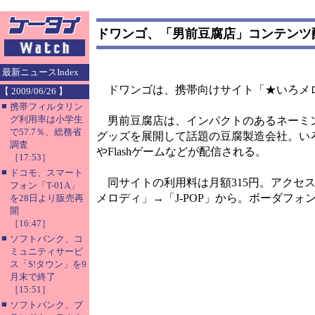
ドワンゴ、「男前豆腐店」コンテンツ
最新ニュースIndex
ドワンゴは、携帯向けサイト「★いろメロ
【 2009/06/26 】
■
携帯フィルタリン
グ利用率は小学生
男前豆腐店は、インパクトのあるネーミン
で57.7％、総務省
グッズを展開して話題の豆腐製造会社。い
調査
やFlashゲームなどが配信される。
［17:53］
■
ドコモ、スマート
同サイトの利用料は月額315円。アクセスは
フォン「T-01A」
メロディ」→「J-POP」から。ボーダフ
を28日より販売再
開
［16:47］
■
ソフトバンク、コ
ミュニティサービ
ス「S!タウン」を9
月末で終了
［15:51］
■
ソフトバンク、ブ