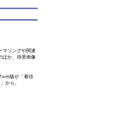
。
ーマソングや関連
のほか、待受画像
web版が「着信
ィ」から。