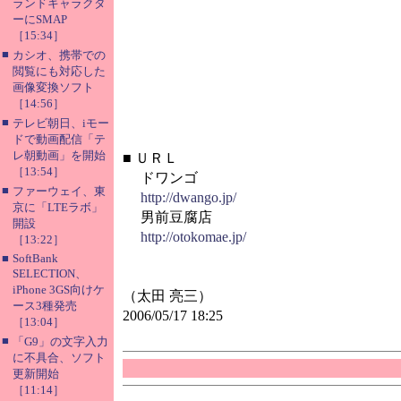
ランドキャラクタ
ーにSMAP
［15:34］
■
カシオ、携帯での
閲覧にも対応した
画像変換ソフト
［14:56］
■
テレビ朝日、iモー
ドで動画配信「テ
レ朝動画」を開始
■
ＵＲＬ
［13:54］
ドワンゴ
■
ファーウェイ、東
http://dwango.jp/
京に「LTEラボ」
男前豆腐店
開設
http://otokomae.jp/
［13:22］
■
SoftBank
SELECTION、
iPhone 3GS向けケ
（太田 亮三）
ース3種発売
2006/05/17 18:25
［13:04］
■
「G9」の文字入力
に不具合、ソフト
更新開始
［11:14］