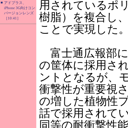
用されているポ
■
アドプラス、
iPhone 3G向けコン
バージョンレンズ
樹脂）を複合し
［10:41］
ことで実現した
富士通広報部に
の筐体に採用さ
ントとなるが、
衝撃性が重要視
の増した植物性
話で採用されて
同等の耐衝撃性