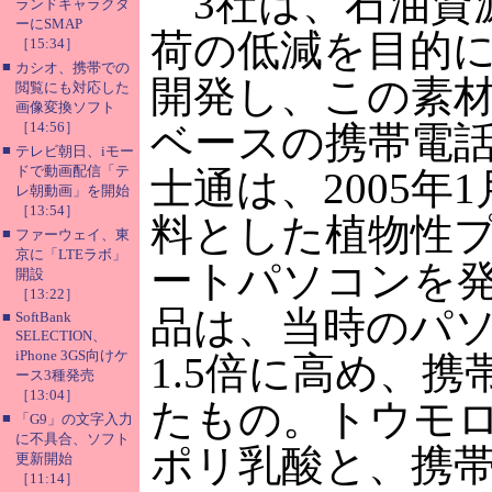
3社は、石油資
ランドキャラクタ
ーにSMAP
荷の低減を目的
［15:34］
■
カシオ、携帯での
開発し、この素材を使
閲覧にも対応した
画像変換ソフト
［14:56］
ベースの携帯電
■
テレビ朝日、iモー
ドで動画配信「テ
士通は、2005
レ朝動画」を開始
［13:54］
料とした植物性
■
ファーウェイ、東
京に「LTEラボ」
ートパソコンを
開設
［13:22］
品は、当時のパ
■
SoftBank
SELECTION、
iPhone 3GS向けケ
1.5倍に高め、
ース3種発売
［13:04］
たもの。トウモ
■
「G9」の文字入力
に不具合、ソフト
ポリ乳酸と、携
更新開始
［11:14］