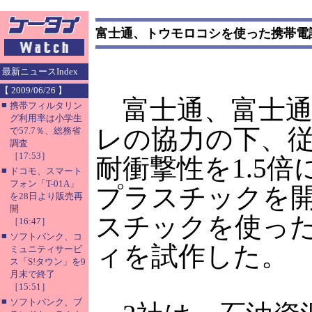
富士通、トウモロコシを使った携帯電
最新ニュースIndex
【 2009/06/26 】
富士通、富士通
■
携帯フィルタリン
グ利用率は小学生
レの協力の下、
で57.7％、総務省
調査
［17:53］
耐衝撃性を1.5
■
ドコモ、スマート
フォン「T-01A」
プラスチックを
を28日より販売再
開
スチックを使っ
［16:47］
■
ソフトバンク、コ
ィを試作した。
ミュニティサービ
ス「S!タウン」を9
月末で終了
［15:51］
■
ソフトバンク、ブ