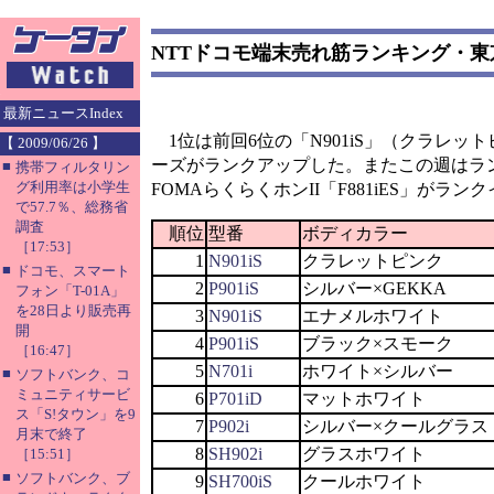
NTTドコモ端末売れ筋ランキング・東京
最新ニュースIndex
1位は前回6位の「N901iS」（クラレット
【 2009/06/26 】
ーズがランクアップした。またこの週はラン
■
携帯フィルタリン
グ利用率は小学生
FOMAらくらくホンII「F881iES」がラ
で57.7％、総務省
調査
順位
型番
ボディカラー
［17:53］
1
N901iS
クラレットピンク
■
ドコモ、スマート
2
P901iS
シルバー×GEKKA
フォン「T-01A」
を28日より販売再
3
N901iS
エナメルホワイト
開
4
P901iS
ブラック×スモーク
［16:47］
5
N701i
ホワイト×シルバー
■
ソフトバンク、コ
ミュニティサービ
6
P701iD
マットホワイト
ス「S!タウン」を9
7
P902i
シルバー×クールグラス
月末で終了
8
SH902i
グラスホワイト
［15:51］
■
ソフトバンク、ブ
9
SH700iS
クールホワイト