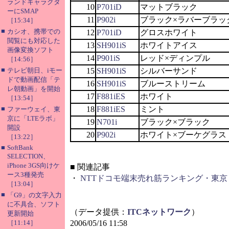
ランドキャラクタ
10
P701iD
マットブラック
ーにSMAP
11
P902i
ブラック×ラバーブラッ
［15:34］
■
カシオ、携帯での
12
P701iD
グロスホワイト
閲覧にも対応した
13
SH901iS
ホワイトアイス
画像変換ソフト
14
P901iS
レッド×ディンプル
［14:56］
■
テレビ朝日、iモー
15
SH901iS
シルバーサンド
ドで動画配信「テ
16
SH901iS
ブルーストリーム
レ朝動画」を開始
17
F881iES
ホワイト
［13:54］
■
18
F881iES
ミント
ファーウェイ、東
京に「LTEラボ」
19
N701i
ブラック×ブラック
開設
20
P902i
ホワイト×ブーケグラス
［13:22］
■
SoftBank
SELECTION、
iPhone 3GS向けケ
■
関連記事
ース3種発売
・
NTTドコモ端末売れ筋ランキング・東京（
［13:04］
■
「G9」の文字入力
に不具合、ソフト
（データ提供：
ITCネットワーク
）
更新開始
［11:14］
2006/05/16 11:58