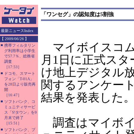
「ワンセグ」の認知度は5割強
最新ニュースIndex
【 2009/06/26 】
マイボイスコムと
■
携帯フィルタリン
グ利用率は小学生
月1日に正式スタ
で57.7％、総務省
調査
［17:53］
け地上デジタル
■
ドコモ、スマート
フォン「T-01A」
関するアンケー
を28日より販売再
開
結果を発表した
［16:47］
■
ソフトバンク、コ
ミュニティサービ
ス「S!タウン」を9
月末で終了
調査はマイボイ
［15:51］
■
ソフトバンク、ブ