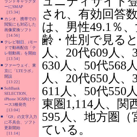
ュニティサイト
ランドキャラクタ
ーにSMAP
され、有効回答数は
［15:34］
■
カシオ、携帯での
は、男性49.1％、
閲覧にも対応した
画像変換ソフト
［14:56］
齢・性別で見ると、
■
テレビ朝日、iモー
ドで動画配信「テ
人、20代609人、3
レ朝動画」を開始
［13:54］
630人、50代568
■
ファーウェイ、東
京に「LTEラボ」
人、20代650人、3
開設
［13:22］
611人、50代5
■
SoftBank
SELECTION、
iPhone 3GS向けケ
東圏1,114人、関
ース3種発売
［13:04］
595人、地方圏（
■
「G9」の文字入力
に不具合、ソフト
ている。
更新開始
［11:14］