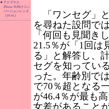
■
アドプラス、
iPhone 3G向けコン
バージョンレンズ
「ワンセグ」と
［10:41］
を尋ねた設問では
「何回も見聞き
21.5％が「1回
る」と解答し、計
セグを知ってい
った。年齢別では
で70％超となる
が46.4％が最
女差があること