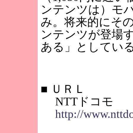
ンテンツは）モバ
み。将来的にそ
ンテンツが登場
ある」としてい
■
ＵＲＬ
NTTドコモ
http://www.nttd