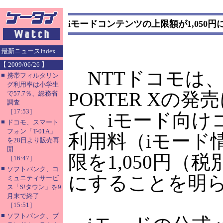
iモードコンテンツの上限額が1,050円
最新ニュースIndex
【 2009/06/26 】
NTTドコモは、M
■
携帯フィルタリン
グ利用率は小学生
PORTER Xの発
で57.7％、総務省
調査
［17:53］
て、iモード向け
■
ドコモ、スマート
フォン「T-01A」
利用料（iモード
を28日より販売再
開
限を1,050円（税別
［16:47］
■
ソフトバンク、コ
にすることを明
ミュニティサービ
ス「S!タウン」を9
月末で終了
［15:51］
■
ソフトバンク、ブ