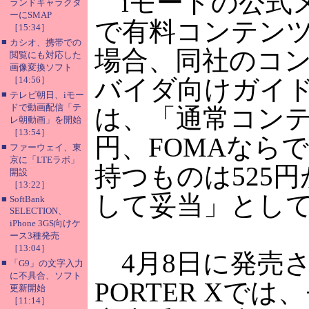
iモードの公式
ランドキャラクタ
ーにSMAP
で有料コンテン
［15:34］
■
カシオ、携帯での
場合、同社のコ
閲覧にも対応した
画像変換ソフト
［14:56］
バイダ向けガイ
■
テレビ朝日、iモー
ドで動画配信「テ
は、「通常コンテ
レ朝動画」を開始
［13:54］
円、FOMAなら
■
ファーウェイ、東
京に「LTEラボ」
持つものは525
開設
［13:22］
して妥当」とし
■
SoftBank
SELECTION、
iPhone 3GS向けケ
ース3種発売
［13:04］
4月8日に発売さ
■
「G9」の文字入力
に不具合、ソフト
PORTER Xでは
更新開始
［11:14］