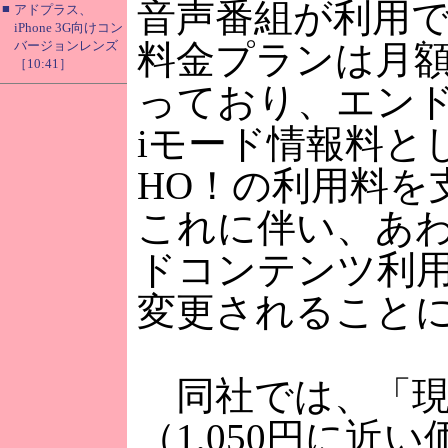
音声番組が利用
■
アドプラス、
iPhone 3G向けコン
バージョンレンズ
料金プランは月額
［10:41］
っており、エン
iモード情報料と
HO！の利用料を
これに伴い、あわ
ドコンテンツ利
変更されること
同社では、「現
（1,050円に近