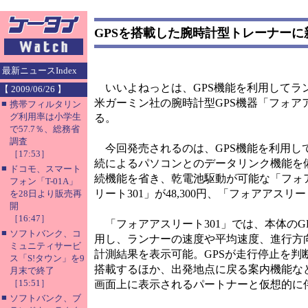
GPSを搭載した腕時計型トレーナーに
最新ニュースIndex
いいよねっとは、GPS機能を利用してラ
【 2009/06/26 】
米ガーミン社の腕時計型GPS機器「フォア
■
携帯フィルタリン
グ利用率は小学生
る。
で57.7％、総務省
調査
今回発売されるのは、GPS機能を利用し
［17:53］
続によるパソコンとのデータリンク機能を備
■
ドコモ、スマート
続機能を省き、乾電池駆動が可能な「フォア
フォン「T-01A」
リート301」が48,300円、「フォアアスリート
を28日より販売再
開
［16:47］
「フォアアスリート301」では、本体のG
■
ソフトバンク、コ
用し、ランナーの速度や平均速度、進行方
ミュニティサービ
計測結果を表示可能。GPSが走行停止を
ス「S!タウン」を9
搭載するほか、出発地点に戻る案内機能な
月末で終了
［15:51］
画面上に表示されるパートナーと仮想的に
■
ソフトバンク、ブ