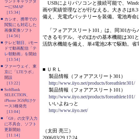
ランドキャラクタ
USBによりパソコンと接続可能で、Win
ーにSMAP
画や実績管理などが行なえる。大きさは8.3×4
［15:34］
備え、充電式バッテリーを装備。電池寿命は
■
カシオ、携帯での
閲覧にも対応した
「フォアアスリート101」は、同301か
画像変換ソフト
［14:56］
できるモデル。そのほかの基本機能は301と同
■
テレビ朝日、iモー
活防水機能を備え、単4電池2本で駆動。省
ドで動画配信「テ
レ朝動画」を開始
［13:54］
■
ファーウェイ、東
■
ＵＲＬ
京に「LTEラボ」
製品情報（フォアアスリート301）
開設
http://www.iiyo.net/products/foreathlete301/
［13:22］
■
SoftBank
製品情報（フォアアスリート101）
SELECTION、
http://www.iiyo.net/products/foreathlete101/
iPhone 3GS向けケ
いいよねっと
ース3種発売
http://www.iiyo.net/
［13:04］
■
「G9」の文字入力
に不具合、ソフト
更新開始
（太田 亮三）
［11:14］
2006/03/29 17:24