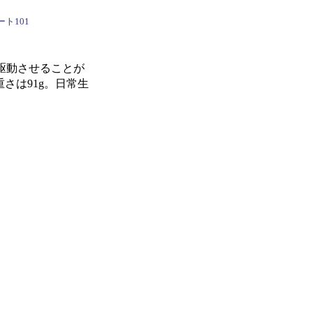
ト101
駆動させることが
重さは91g。日常生