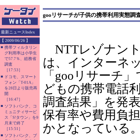
gooリサーチが子供の携帯利用実態調
最新ニュースIndex
【 2009/06/26 】
NTTレゾナン
■
携帯フィルタリン
グ利用率は小学生
は、インターネ
で57.7％、総務省
調査
［17:53］
「gooリサーチ
■
ドコモ、スマート
フォン「T-01A」
どもの携帯電話
を28日より販売再
開
調査結果」を発
［16:47］
■
ソフトバンク、コ
保有率や費用負
ミュニティサービ
ス「S!タウン」を9
月末で終了
かとなっている
［15:51］
■
ソフトバンク、ブ