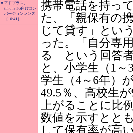
携帯電話を持っ
■
アドプラス、
iPhone 3G向けコン
バージョンレンズ
た、「親保有の
［10:41］
じて貸す」という
った。「自分専
る」という回答
と、小学生（1～3
学生（4～6年）が
49.5％、高校生が
上がることに比
数値を示すとと
して保有率が高