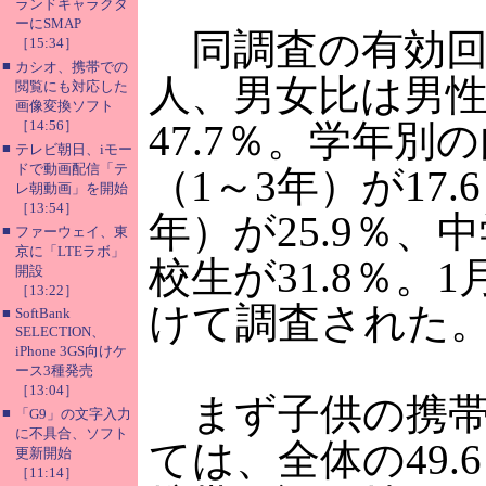
ランドキャラクタ
ーにSMAP
同調査の有効回答
［15:34］
■
カシオ、携帯での
人、男女比は男性5
閲覧にも対応した
画像変換ソフト
［14:56］
47.7％。学年別
■
テレビ朝日、iモー
ドで動画配信「テ
（1～3年）が17.
レ朝動画」を開始
［13:54］
年）が25.9％、中
■
ファーウェイ、東
京に「LTEラボ」
校生が31.8％。1
開設
［13:22］
けて調査された
■
SoftBank
SELECTION、
iPhone 3GS向けケ
ース3種発売
［13:04］
まず子供の携帯
■
「G9」の文字入力
に不具合、ソフト
ては、全体の49.
更新開始
［11:14］