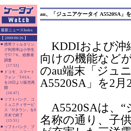
au、「ジュニアケータイ A5520SA」
最新ニュースIndex
【 2009/06/26 】
KDDIおよび沖
■
携帯フィルタリン
グ利用率は小学生
向けの機能など
で57.7％、総務省
調査
［17:53］
のau端末「ジュ
■
ドコモ、スマート
フォン「T-01A」
A5520SA」を2
を28日より販売再
開
［16:47］
■
ソフトバンク、コ
A5520SAは、
ミュニティサービ
ス「S!タウン」を9
月末で終了
名称の通り、子
［15:51］
■
ソフトバンク、ブ