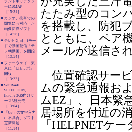
が充実した三洋電機
ランドキャラクタ
ーにSMAP
たたみ型のコン
［15:34］
■
カシオ、携帯での
を搭載し、防犯
閲覧にも対応した
画像変換ソフト
［14:56］
とともに、ペア機
■
テレビ朝日、iモー
ドで動画配信「テ
メールが送信さ
レ朝動画」を開始
［13:54］
■
ファーウェイ、東
京に「LTEラボ」
位置確認サービ
開設
［13:22］
ムの緊急通報お
■
SoftBank
SELECTION、
iPhone 3GS向けケ
ムEZ」、日本緊
ース3種発売
［13:04］
居場所を付近の
■
「G9」の文字入力
に不具合、ソフト
「HELPNETケ
更新開始
［11:14］