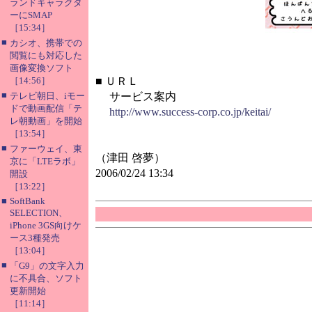
ランドキャラクタ
ーにSMAP
［15:34］
■
カシオ、携帯での
閲覧にも対応した
画像変換ソフト
［14:56］
■
ＵＲＬ
■
テレビ朝日、iモー
サービス案内
ドで動画配信「テ
http://www.success-corp.co.jp/keitai/
レ朝動画」を開始
［13:54］
■
ファーウェイ、東
（津田 啓夢）
京に「LTEラボ」
2006/02/24 13:34
開設
［13:22］
■
SoftBank
SELECTION、
iPhone 3GS向けケ
ース3種発売
［13:04］
■
「G9」の文字入力
に不具合、ソフト
更新開始
［11:14］