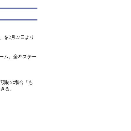
を2月27日より
ム。全25ステー
月額制の場合「も
できる。