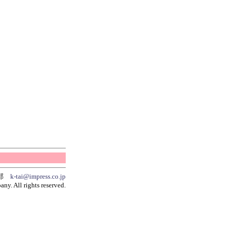
集部
k-tai@impress.co.jp
y. All rights reserved.