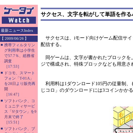
サクセス、文字を転がして単語を作る
最新ニュースIndex
サクセスは、iモード向けゲーム配信サイ
【 2009/06/26 】
配信する。
■
携帯フィルタリン
グ利用率は小学生
で57.7％、総務省
同ゲームは、文字が書かれたブロックを上
調査
ジで構成され、特殊ブロックなども用意さ
［17:53］
■
ドコモ、スマート
フォン「T-01A」
利用料は1ダウンロード105円の従量制、も
を28日より販売再
開
じコロ」のダウンロードには3コインかか
［16:47］
■
ソフトバンク、コ
ミュニティサービ
ス「S!タウン」を9
月末で終了
［15:51］
■
ソフトバンク、ブ