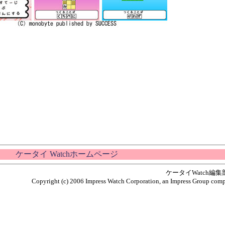
ケータイ Watchホームページ
ケータイWatch編
Copyright (c) 2006 Impress Watch Corporation, an Impress Group compan