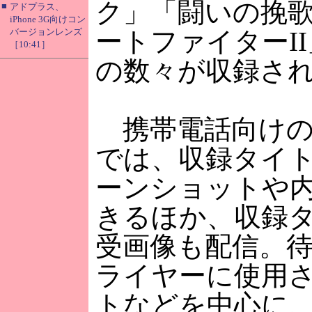
ク」「闘いの挽
■
アドプラス、
iPhone 3G向けコン
バージョンレンズ
ートファイターI
［10:41］
の数々が収録さ
携帯電話向けの
では、収録タイ
ーンショットや
きるほか、収録
受画像も配信。
ライヤーに使用
トなどを中心に