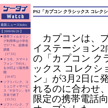
PS2「カプコン クラシックス コレク
最新ニュースIndex
【 2009/06/26 】
カプコンは、
■
携帯フィルタリン
グ利用率は小学生
イステーション2
で57.7％、総務省
調査
［17:53］
の「カプコン ク
■
ドコモ、スマート
フォン「T-01A」
ックス コレクシ
を28日より販売再
開
ン」が3月2日に
［16:47］
■
ソフトバンク、コ
れるのに合わせ
ミュニティサービ
ス「S!タウン」を9
月末で終了
限定の携帯電話
［15:51］
■
ソフトバンク、ブ