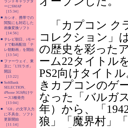
オープンした。
ランドキャラクタ
ーにSMAP
［15:34］
■
カシオ、携帯での
「カプコン ク
閲覧にも対応した
画像変換ソフト
［14:56］
コレクション」
■
テレビ朝日、iモー
ドで動画配信「テ
の歴史を彩った
レ朝動画」を開始
［13:54］
ーム22タイトル
■
ファーウェイ、東
京に「LTEラボ」
PS2向けタイト
開設
［13:22］
きカプコンのゲー
■
SoftBank
SELECTION、
iPhone 3GS向けケ
なった「バルガス」
ース3種発売
［13:04］
年）から、「194
■
「G9」の文字入力
に不具合、ソフト
狼」「魔界村」
更新開始
［11:14］