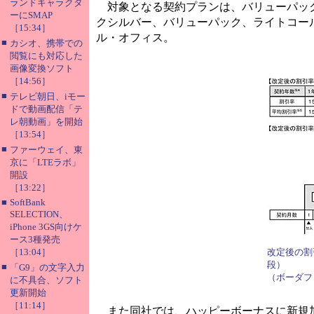
ランドキャラクタ
対象となる契約プランは、バリューパック
ーにSMAP
クシルバー、バリューパック、ライトコー
［15:34］
ル・オフィス。
■
カシオ、携帯での
閲覧にも対応した
画像変換ソフト
［14:56］
■
テレビ朝日、iモー
ドで動画配信「テ
レ朝動画」を開始
［13:54］
■
ファーウェイ、東
京に「LTEラボ」
開設
［13:22］
■
SoftBank
SELECTION、
iPhone 3GS向けケ
ース3種発売
［13:04］
改定後の割
段）
■
「G9」の文字入力
（ボーダフ
に不具合、ソフト
更新開始
［11:14］
また同社では、ハッピーボーナスに新規加