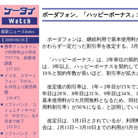
ボーダフォン、「ハッピーボーナス」
最新ニュースIndex
ボーダフォンは、継続利用で基本使用料が
【 2009/06/26 】
かわらず一定だった割引率を改定する。3
■
携帯フィルタリン
グ利用率は小学生
で57.7％、総務省
「ハッピーボーナス」は、2年単位の契約
調査
は、3年以上、ハッピーボーナスを契約して
［17:53］
19％と契約年数が長いほど、割引率が拡大
■
ドコモ、スマート
フォン「T-01A」
改定後の割引率は、1年～2年目が15％でこれ
を28日より販売再
開
年目は28％、8年目は31％、9年目は34％
［16:47］
基本使用料が2カ月間無料となるため、同社
■
ソフトバンク、コ
用料割引率）が50％になる」と説明してい
ミュニティサービ
ス「S!タウン」を9
改定日は、3月1日とされているが、利用
月末で終了
［15:51］
合は、2月11日～3月10日までの利用が3
■
ソフトバンク、ブ