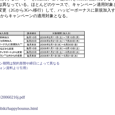
は異なっている。ほとんどのケースで、キャンペーン適用対象
変更（2Gから3Gへ移行）して、ハッピーボーナスに新規加入
1日からキャンペーンの適用対象となる。
ン期間は契約形態や締日によって異なる
ォン資料より引用）
6/20060216j.pdf
ribiki/happybounus.html