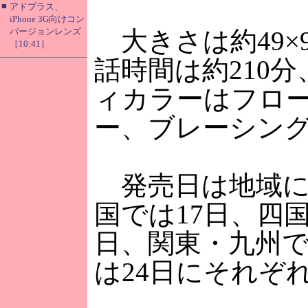
■
アドプラス、
iPhone 3G向けコン
バージョンレンズ
大きさは約49×9
［10:41］
話時間は約210
ィカラーはフロ
ー、ブレーシング
発売日は地域に
国では17日、四
日、関東・九州で
は24日にそれぞ