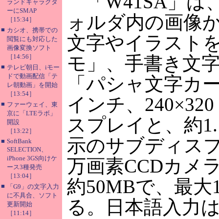
「W41SA」は
ランドキャラクタ
ーにSMAP
ォルダ内の画像
［15:34］
■
カシオ、携帯での
文字やイラスト
閲覧にも対応した
画像変換ソフト
［14:56］
モ」、手書き文
■
テレビ朝日、iモー
ドで動画配信「テ
「パシャ文字カー
レ朝動画」を開始
［13:54］
インチ、240×3
■
ファーウェイ、東
京に「LTEラボ」
スプレイと、約1.
開設
［13:22］
示のサブディスプ
■
SoftBank
SELECTION、
iPhone 3GS向けケ
万画素CCDカメ
ース3種発売
［13:04］
約50MBで、最大
■
「G9」の文字入力
に不具合、ソフト
る。日本語入力はAdv
更新開始
［11:14］