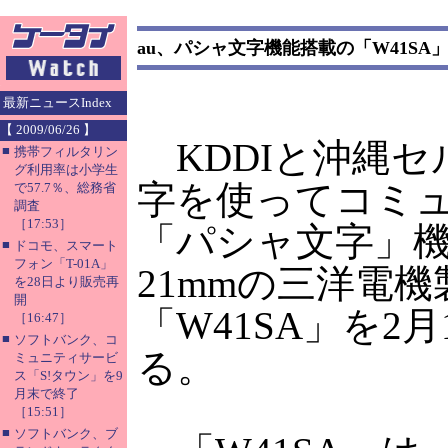
au、パシャ文字機能搭載の「W41SA
最新ニュースIndex
【 2009/06/26 】
KDDIと沖縄セ
■
携帯フィルタリン
グ利用率は小学生
字を使ってコミ
で57.7％、総務省
調査
［17:53］
「パシャ文字」
■
ドコモ、スマート
フォン「T-01A」
21mmの三洋電機製
を28日より販売再
開
「W41SA」を2
［16:47］
■
ソフトバンク、コ
る。
ミュニティサービ
ス「S!タウン」を9
月末で終了
［15:51］
■
ソフトバンク、ブ