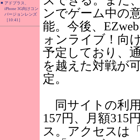
■
アドプラス、
iPhone 3G向けコン
ンでゲーム中の
バージョンレンズ
［10:41］
能。今後、EZwe
ォンライブ！向
予定しており、
を越えた対戦が
定。
同サイトの利用
157円、月額315
ス。アクセスは