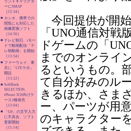
ランドキャラクタ
ーにSMAP
［15:34］
今回提供が開始
■
カシオ、携帯での
閲覧にも対応した
画像変換ソフト
「UNO通信対戦
［14:56］
■
テレビ朝日、iモー
ドゲームの「UN
ドで動画配信「テ
レ朝動画」を開始
までのオンライ
［13:54］
■
ファーウェイ、東
るというもの。
京に「LTEラボ」
開設
て自分好みのル
［13:22］
■
SoftBank
SELECTION、
きるほか、さま
iPhone 3GS向けケ
ース3種発売
ー、パーツが用
［13:04］
■
「G9」の文字入力
のキャラクター
に不具合、ソフト
更新開始
ズできる。また
［11:14］