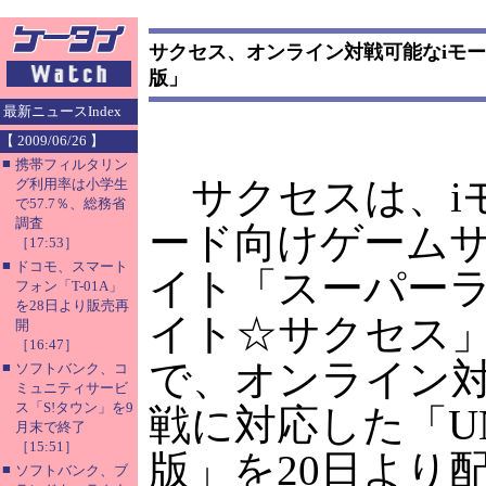
サクセス、オンライン対戦可能なiモー
版」
最新ニュースIndex
【 2009/06/26 】
■
携帯フィルタリン
サクセスは、i
グ利用率は小学生
で57.7％、総務省
調査
ード向けゲーム
［17:53］
■
ドコモ、スマート
イト「スーパー
フォン「T-01A」
を28日より販売再
イト☆サクセス
開
［16:47］
で、オンライン
■
ソフトバンク、コ
ミュニティサービ
ス「S!タウン」を9
戦に対応した「U
月末で終了
［15:51］
版」を20日より
■
ソフトバンク、ブ