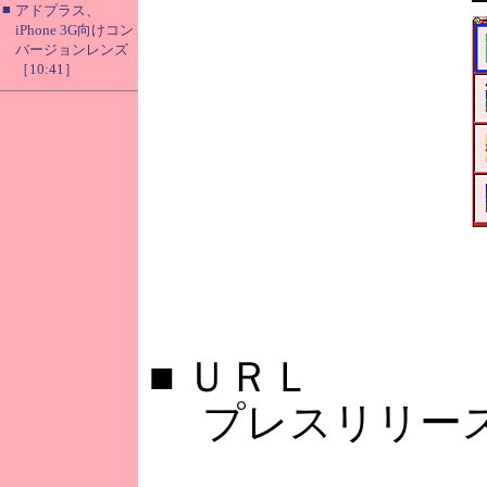
■
アドプラス、
iPhone 3G向けコン
バージョンレンズ
［10:41］
■
ＵＲＬ
プレスリリース