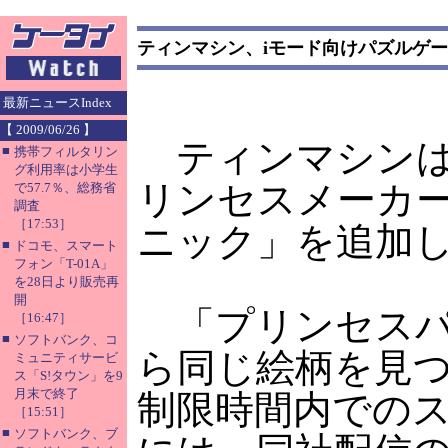
ティンマシン、iモード向けパズルゲ
最新ニュースIndex
【 2009/06/26 】
ティンマシンは
■
携帯フィルタリン
グ利用率は小学生
リンセスメーカー
で57.7％、総務省
調査
［17:53］
ニック」を追加
■
ドコモ、スマート
フォン「T-01A」
を28日より販売再
開
「プリンセスパ
［16:47］
■
ソフトバンク、コ
ら同じ絵柄を見つ
ミュニティサービ
ス「S!タウン」を9
月末で終了
制限時間内での
［15:51］
■
ソフトバンク、ブ