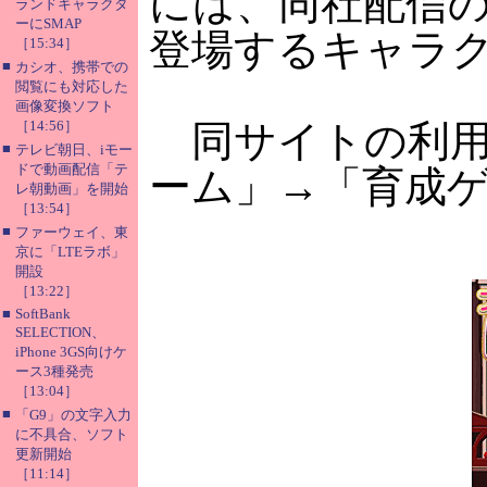
には、同社配信
ランドキャラクタ
ーにSMAP
登場するキャラ
［15:34］
■
カシオ、携帯での
閲覧にも対応した
画像変換ソフト
［14:56］
同サイトの利用料
■
テレビ朝日、iモー
ドで動画配信「テ
ーム」→「育成
レ朝動画」を開始
［13:54］
■
ファーウェイ、東
京に「LTEラボ」
開設
［13:22］
■
SoftBank
SELECTION、
iPhone 3GS向けケ
ース3種発売
［13:04］
■
「G9」の文字入力
に不具合、ソフト
更新開始
［11:14］