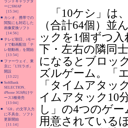
ランドキャラクタ
ーにSMAP
「10ケシ」は、
［15:34］
■
カシオ、携帯での
（合計64個）並
閲覧にも対応した
画像変換ソフト
［14:56］
ックを1個ずつ入
■
テレビ朝日、iモー
ドで動画配信「テ
下・左右の隣同士
レ朝動画」を開始
［13:54］
になるとブロッ
■
ファーウェイ、東
京に「LTEラボ」
ズルゲーム。「
開設
［13:22］
「タイムアタック
■
SoftBank
SELECTION、
iPhone 3GS向けケ
イムアタック10
ース3種発売
［13:04］
し」の4つのゲー
■
「G9」の文字入力
に不具合、ソフト
用意されているほ
更新開始
［11:14］