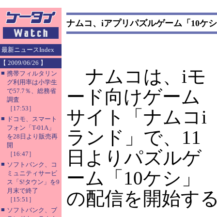
ナムコ、iアプリパズルゲーム「10ケ
最新ニュースIndex
【 2009/06/26 】
ナムコは、iモ
■
携帯フィルタリン
グ利用率は小学生
ード向けゲーム
で57.7％、総務省
調査
［17:53］
サイト「ナムコi
■
ドコモ、スマート
フォン「T-01A」
ランド」で、11
を28日より販売再
開
日よりパズルゲ
［16:47］
■
ソフトバンク、コ
ーム「10ケシ」
ミュニティサービ
ス「S!タウン」を9
月末で終了
の配信を開始す
［15:51］
■
ソフトバンク、ブ