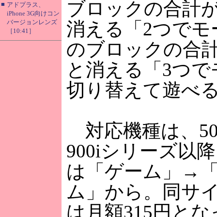
ブロックの合計が
■
アドプラス、
iPhone 3G向けコン
バージョンレンズ
消える「2つでモ
［10:41］
のブロックの合計
と消える「3つで
切り替えて遊べ
対応機種は、505i
900iシリーズ以
は「ゲーム」→
ム」から。同サ
は月額315円と