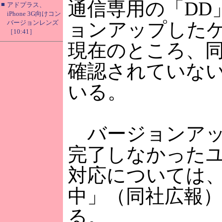
通信専用の「DD
■
アドプラス、
iPhone 3G向けコン
バージョンレンズ
ョンアップした
［10:41］
現在のところ、
確認されていな
いる。
バージョンアッ
完了しなかった
対応については
中」（同社広報
る。