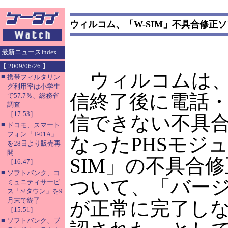
ウィルコム、「W-SIM」不具合修正
最新ニュースIndex
【 2009/06/26 】
ウィルコムは、
■
携帯フィルタリン
グ利用率は小学生
信終了後に電話
で57.7％、総務省
調査
［17:53］
信できない不具
■
ドコモ、スマート
フォン「T-01A」
なったPHSモジュ
を28日より販売再
開
SIM」の不具合
［16:47］
■
ソフトバンク、コ
ついて、「バー
ミュニティサービ
ス「S!タウン」を9
月末で終了
が正常に完了し
［15:51］
■
ソフトバンク、ブ