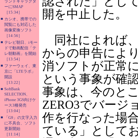
認された」とし
ランドキャラクタ
ーにSMAP
開を中止した。
［15:34］
■
カシオ、携帯での
閲覧にも対応した
画像変換ソフト
［14:56］
同社によれば、
■
テレビ朝日、iモー
ドで動画配信「テ
からの申告によ
レ朝動画」を開始
［13:54］
消ソフトが正常
■
ファーウェイ、東
京に「LTEラボ」
という事象が確
開設
［13:22］
事象は、今のとこ
■
SoftBank
SELECTION、
iPhone 3GS向けケ
ZERO3でバー
ース3種発売
［13:04］
作を行なった場
■
「G9」の文字入力
に不具合、ソフト
ている」として
更新開始
［11:14］