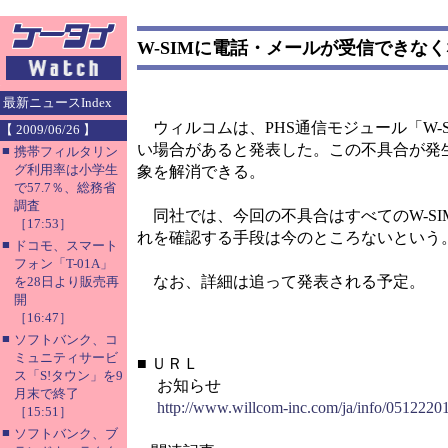
W-SIMに電話・メールが受信できな
最新ニュースIndex
ウィルコムは、PHS通信モジュール「W-S
【 2009/06/26 】
い場合があると発表した。この不具合が発
■
携帯フィルタリン
グ利用率は小学生
象を解消できる。
で57.7％、総務省
調査
同社では、今回の不具合はすべてのW-S
［17:53］
れを確認する手段は今のところないという
■
ドコモ、スマート
フォン「T-01A」
なお、詳細は追って発表される予定。
を28日より販売再
開
［16:47］
■
ソフトバンク、コ
ミュニティサービ
■
ＵＲＬ
ス「S!タウン」を9
お知らせ
月末で終了
http://www.willcom-inc.com/ja/info/0512220
［15:51］
■
ソフトバンク、ブ