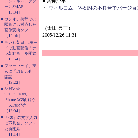
■
関連記事
ランドキャラクタ
ーにSMAP
・
ウィルコム、W-SIMの不具合でバージ
［15:34］
■
カシオ、携帯での
閲覧にも対応した
（太田 亮三）
画像変換ソフト
2005/12/26 11:31
［14:56］
■
テレビ朝日、iモー
ドで動画配信「テ
レ朝動画」を開始
［13:54］
■
ファーウェイ、東
京に「LTEラボ」
開設
［13:22］
■
SoftBank
SELECTION、
iPhone 3GS向けケ
ース3種発売
［13:04］
■
「G9」の文字入力
に不具合、ソフト
更新開始
［11:14］