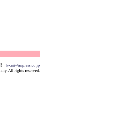
集部
k-tai@impress.co.jp
y. All rights reserved.