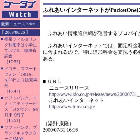
ふれあいインターネットがPacketOne
最新ニュースIndex
【 2009/06/26 】
ふれあい情報通信網が運営するプロバイダー
■
携帯フィルタリン
グ利用率は小学生
ふれあいインターネットでは、固定料金制の
で57.7％、総務省
に含まれるので、特に追加料金を支払う必要はな
調査
ある。
［17:53］
■
ドコモ、スマート
フォン「T-01A」
を28日より販売再
■
ＵＲＬ
開
ニュースリリース
［16:47］
http://www.ido.co.jp/release/news/20000731_
■
ソフトバンク、コ
ふれあいインターネット
ミュニティサービ
http://www.fureai.or.jp/
ス「S!タウン」を9
月末で終了
［15:51］
（湯野 康隆）
■
ソフトバンク、ブ
2000/07/31 16:16
ランドキャラクタ
ーにSMAP