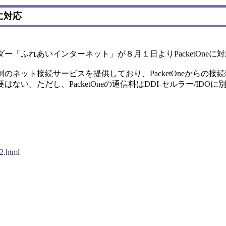
に対応
「ふれあいインターネット」が８月１日よりPacketOneに
ネット接続サービスを提供しており、PacketOneからの接
い。ただし、PacketOneの通信料はDDI-セルラー/IDO
2.html