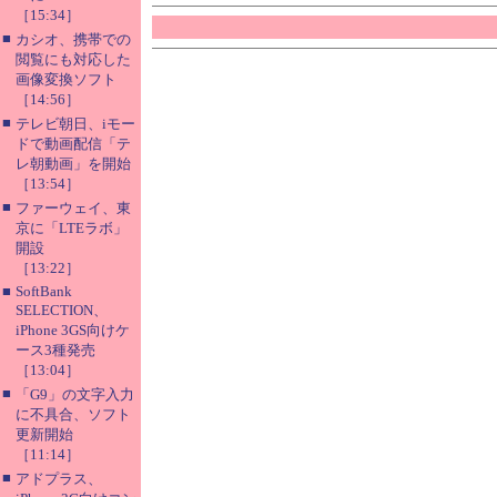
［15:34］
■
カシオ、携帯での
閲覧にも対応した
画像変換ソフト
［14:56］
■
テレビ朝日、iモー
ドで動画配信「テ
レ朝動画」を開始
［13:54］
■
ファーウェイ、東
京に「LTEラボ」
開設
［13:22］
■
SoftBank
SELECTION、
iPhone 3GS向けケ
ース3種発売
［13:04］
■
「G9」の文字入力
に不具合、ソフト
更新開始
［11:14］
■
アドプラス、