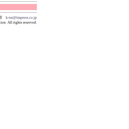
集部
k-tai@impress.co.jp
ion All rights reserved.