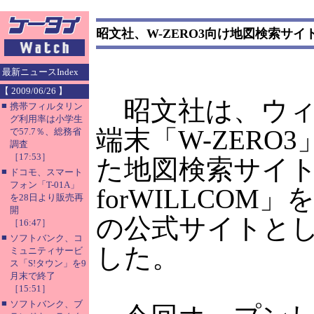
昭文社、W-ZERO3向け地図検索サイト
最新ニュースIndex
【 2009/06/26 】
昭文社は、ウィ
■
携帯フィルタリン
グ利用率は小学生
端末「W-ZERO
で57.7％、総務省
調査
［17:53］
た地図検索サイ
■
ドコモ、スマート
フォン「T-01A」
forWILLCOM
を28日より販売再
開
の公式サイトと
［16:47］
■
ソフトバンク、コ
した。
ミュニティサービ
ス「S!タウン」を9
月末で終了
［15:51］
■
ソフトバンク、ブ