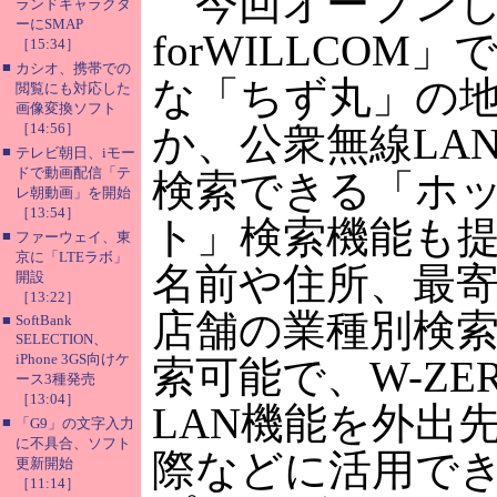
今回オープンし
ランドキャラクタ
ーにSMAP
forWILLCOM
［15:34］
■
カシオ、携帯での
な「ちず丸」の
閲覧にも対応した
画像変換ソフト
［14:56］
か、公衆無線LA
■
テレビ朝日、iモー
ドで動画配信「テ
検索できる「ホ
レ朝動画」を開始
［13:54］
ト」検索機能も
■
ファーウェイ、東
京に「LTEラボ」
名前や住所、最
開設
［13:22］
店舗の業種別検
■
SoftBank
SELECTION、
iPhone 3GS向けケ
索可能で、W-ZE
ース3種発売
［13:04］
LAN機能を外出
■
「G9」の文字入力
に不具合、ソフト
際などに活用で
更新開始
［11:14］