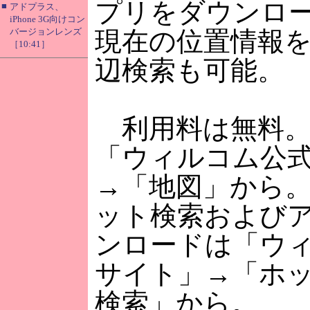
プリをダウンロ
■
アドプラス、
iPhone 3G向けコン
バージョンレンズ
現在の位置情報
［10:41］
辺検索も可能。
利用料は無料。
「ウィルコム公
→「地図」から
ット検索および
ンロードは「ウ
サイト」→「ホ
検索」から。