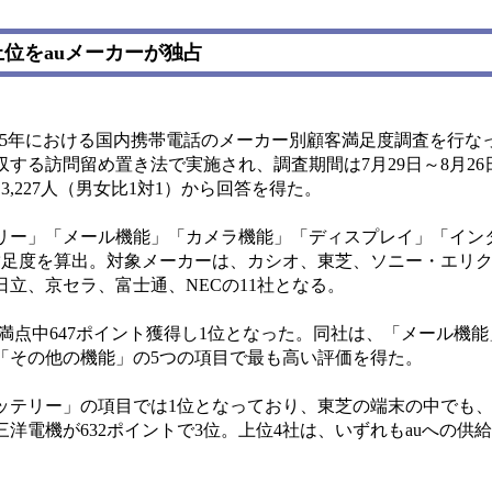
位をauメーカーが独占
2005年における国内携帯電話のメーカー別顧客満足度調査を行な
する訪問留め置き法で実施され、調査期間は7月29日～8月26
,227人（男女比1対1）から回答を得た。
ー」「メール機能」「カメラ機能」「ディスプレイ」「イン
満足度を算出。対象メーカーは、カシオ、東芝、ソニー・エリ
立、京セラ、富士通、NECの11社となる。
ト満点中647ポイント獲得し1位となった。同社は、「メール機
「その他の機能」の5つの項目で最も高い評価を得た。
ッテリー」の項目では1位となっており、東芝の端末の中でも、
洋電機が632ポイントで3位。上位4社は、いずれもauへの供