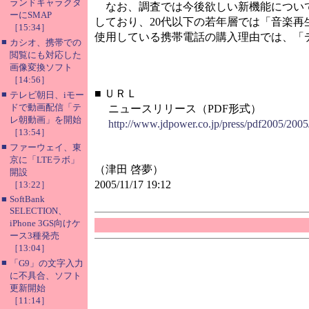
ランドキャラクタ
なお、調査では今後欲しい新機能について
ーにSMAP
しており、20代以下の若年層では「音楽再
［15:34］
使用している携帯電話の購入理由では、「
■
カシオ、携帯での
閲覧にも対応した
画像変換ソフト
［14:56］
■
ＵＲＬ
■
テレビ朝日、iモー
ドで動画配信「テ
ニュースリリース（PDF形式）
レ朝動画」を開始
http://www.jdpower.co.jp/press/pdf2005/20
［13:54］
■
ファーウェイ、東
京に「LTEラボ」
（津田 啓夢）
開設
2005/11/17 19:12
［13:22］
■
SoftBank
SELECTION、
iPhone 3GS向けケ
ース3種発売
［13:04］
■
「G9」の文字入力
に不具合、ソフト
更新開始
［11:14］