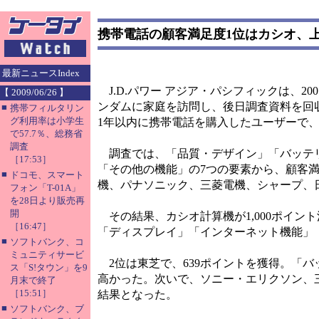
携帯電話の顧客満足度1位はカシオ、上
最新ニュースIndex
J.D.パワー アジア・パシフィックは、
【 2009/06/26 】
ンダムに家庭を訪問し、後日調査資料を回収
■
携帯フィルタリン
グ利用率は小学生
1年以内に携帯電話を購入したユーザーで、3
で57.7％、総務省
調査
調査では、「品質・デザイン」「バッテリ
［17:53］
「その他の機能」の7つの要素から、顧客
■
ドコモ、スマート
機、パナソニック、三菱電機、シャープ、日
フォン「T-01A」
を28日より販売再
開
その結果、カシオ計算機が1,000ポイン
［16:47］
「ディスプレイ」「インターネット機能」
■
ソフトバンク、コ
ミュニティサービ
2位は東芝で、639ポイントを獲得。「バ
ス「S!タウン」を9
高かった。次いで、ソニー・エリクソン、三
月末で終了
［15:51］
結果となった。
■
ソフトバンク、ブ