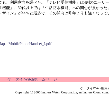
も、利用意向を調べた。「テレビ受信機能」は4割のユーザー
生機能」、30代以上では「生活防水機能」への関心が強かった
デザイン」が44％と最多で、その傾向は昨年よりも強くなって
05JapanMobilePhoneHandset_J.pdf
ケータイ Watchホームページ
ケータイWatch編
Copyright (c) 2005 Impress Watch Corporation, an Impress Group compan