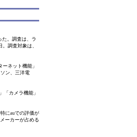
った。調査は、ラ
日。調査対象は、
ターネット機能」
クソン、三洋電
能」「カメラ機能」
特にauでの評価が
給メーカーが占める