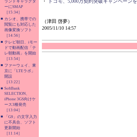
・
ドコモ、5,000万契約突破キャンペーン
ランドキャラクタ
ーにSMAP
［15:34］
■
カシオ、携帯での
（津田 啓夢）
閲覧にも対応した
2005/11/10 14:57
画像変換ソフト
［14:56］
■
テレビ朝日、iモー
ドで動画配信「テ
レ朝動画」を開始
［13:54］
■
ファーウェイ、東
京に「LTEラボ」
開設
［13:22］
■
SoftBank
SELECTION、
iPhone 3GS向けケ
ース3種発売
［13:04］
■
「G9」の文字入力
に不具合、ソフト
更新開始
［11:14］