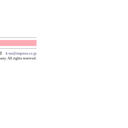
集部
k-tai@impress.co.jp
y. All rights reserved.