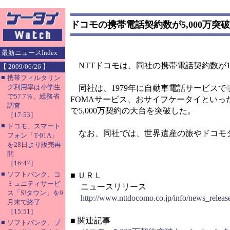
ドコモの携帯電話契約数が5,000万突破
最新ニュースIndex
NTTドコモは、同社の携帯電話契約数が11
【 2009/06/26 】
■
携帯フィルタリン
グ利用率は小学生
同社は、1979年に自動車電話サービスで
で57.7％、総務省
FOMAサービス、おサイフケータイといったさ
調査
で5,000万契約の大台を突破した。
［17:53］
■
ドコモ、スマート
なお、同社では、世界遺産の旅やドコモダケ
フォン「T-01A」
を28日より販売再
開
［16:47］
■
ソフトバンク、コ
■
ＵＲＬ
ミュニティサービ
ニュースリリース
ス「S!タウン」を9
http://www.nttdocomo.co.jp/info/news_releas
月末で終了
［15:51］
■
関連記事
■
ソフトバンク、ブ