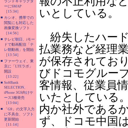
報の不正利用な
ランドキャラクタ
ーにSMAP
いとしている。
［15:34］
■
カシオ、携帯での
閲覧にも対応した
画像変換ソフト
［14:56］
紛失したハード
■
テレビ朝日、iモー
ドで動画配信「テ
払業務など経理
レ朝動画」を開始
［13:54］
が保存されてお
■
ファーウェイ、東
京に「LTEラボ」
びドコモグルー
開設
［13:22］
客情報、従業員
■
SoftBank
SELECTION、
iPhone 3GS向けケ
いたとしている
ース3種発売
［13:04］
内か社外である
■
「G9」の文字入力
に不具合、ソフト
ず、ドコモ中国は
更新開始
［11:14］