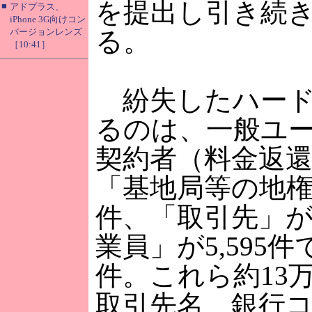
を提出し引き続
■
アドプラス、
iPhone 3G向けコン
バージョンレンズ
る。
［10:41］
紛失したハード
るのは、一般ユ
契約者（料金返還等
「基地局等の地権者
件、「取引先」が1
業員」が5,595件で
件。これら約13
取引先名、銀行