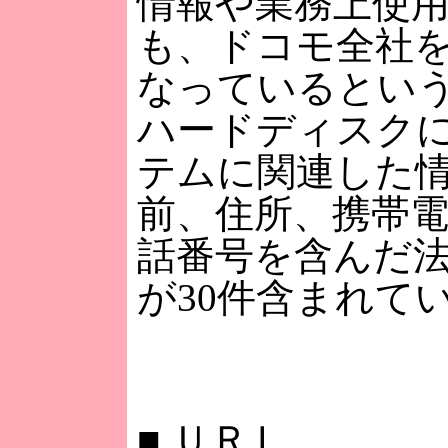
情報や業務上使
も、ドコモ全社
なっているとい
ハードディスク
テムに関連した
前、住所、携帯
話番号を含んだ
が30件含まれて
■
ＵＲＬ