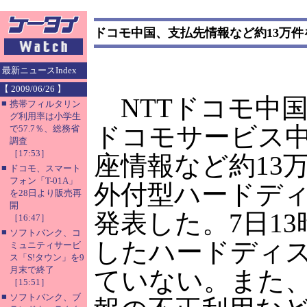
ドコモ中国、支払先情報など約13万
最新ニュースIndex
【 2009/06/26 】
NTTドコモ中
■
携帯フィルタリン
グ利用率は小学生
ドコモサービス
で57.7％、総務省
調査
［17:53］
座情報など約13
■
ドコモ、スマート
フォン「T-01A」
外付型ハードデ
を28日より販売再
開
発表した。7日1
［16:47］
■
ソフトバンク、コ
したハードディ
ミュニティサービ
ス「S!タウン」を9
月末で終了
ていない。また
［15:51］
■
ソフトバンク、ブ