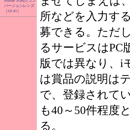
ませてしまえば
iPhone 3G向けコン
バージョンレンズ
［10:41］
所などを入力す
募できる。ただ
るサービスはPC
版では異なり、i
は賞品の説明は
で、登録されて
も40～50件程度
る。