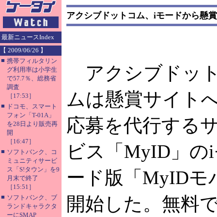
アクシブドットコム、iモードから懸
最新ニュースIndex
【 2009/06/26 】
■
携帯フィルタリン
アクシブドッ
グ利用率は小学生
で57.7％、総務省
調査
ムは懸賞サイト
［17:53］
■
ドコモ、スマート
フォン「T-01A」
応募を代行する
を28日より販売再
開
［16:47］
ビス「MyID」の
■
ソフトバンク、コ
ミュニティサービ
ス「S!タウン」を9
ード版「MyID
月末で終了
［15:51］
■
開始した。無料
ソフトバンク、ブ
ランドキャラクタ
ーにSMAP