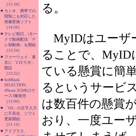
る。
［15:34］
■
カシオ、携帯での
閲覧にも対応した
画像変換ソフト
［14:56］
■
テレビ朝日、iモー
MyIDはユーザ
ドで動画配信「テ
レ朝動画」を開始
［13:54］
ることで、MyI
■
ファーウェイ、東
京に「LTEラボ」
ている懸賞に簡
開設
［13:22］
■
SoftBank
るというサービス
SELECTION、
iPhone 3GS向けケ
ース3種発売
は数百件の懸賞
［13:04］
■
「G9」の文字入力
に不具合、ソフト
おり、一度ユー
更新開始
［11:14］
■
アドプラス、