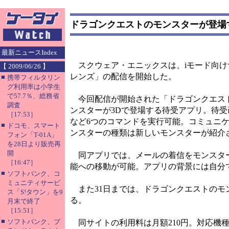
ドラゴンクエストのモンスターが登場
最新ニュースIndex
スクウェア・エニックスは、iモード向け
【 2009/06/26 】
レンズ」の配信を開始した。
■
携帯フィルタリン
グ利用率は小学生
で57.7％、総務省
今回配信が開始された「ドラゴンクエスト
調査
ンスターが3Dで登場する待受アプリ。待
［17:53］
など6つのコマンドを実行可能。コミュニ
■
ドコモ、スマート
ンスターの種類は新しいモンスターが紹介
フォン「T-01A」
を28日より販売再
開
同アプリでは、メールの着信をモンスター
［16:47］
能への移動が可能。アプリの背景には自分
■
ソフトバンク、コ
ミュニティサービ
また31日までは、ドラゴンクエストのモ
ス「S!タウン」を9
る。
月末で終了
［15:51］
■
ソフトバンク、ブ
同サイトの利用料は月額210円。対応機種