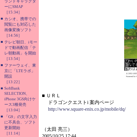
ランドキャラクタ
ーにSMAP
［15:34］
■
カシオ、携帯での
閲覧にも対応した
画像変換ソフト
［14:56］
■
テレビ朝日、iモー
ドで動画配信「テ
レ朝動画」を開始
［13:54］
■
ファーウェイ、東
京に「LTEラボ」
開設
［13:22］
■
SoftBank
SELECTION、
■
ＵＲＬ
iPhone 3GS向けケ
ドラゴンクエストi 案内ページ
ース3種発売
http://www.square-enix.co.jp/mobile/dq/
［13:04］
■
「G9」の文字入力
に不具合、ソフト
更新開始
（太田 亮三）
［11:14］
2005/10/25 17:44