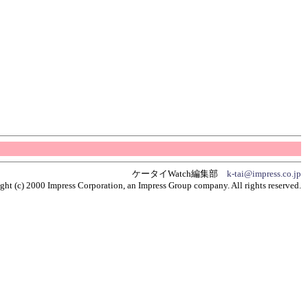
ケータイWatch編集部
k-tai@impress.co.jp
ght (c) 2000 Impress Corporation, an Impress Group company. All rights reserved.