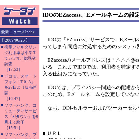
IDOのEZaccess、Eメールネームの
最新ニュースIndex
IDOの「EZaccess」サービスで、E
【 2009/06/26 】
ってしまう問題に対処するためのシステム
■
携帯フィルタリン
グ利用率は小学生
で57.7％、総務省
EZaccessのメールアドレスは「△△△@
調査
いる。これまでIDOでは、利用者を特定す
［17:53］
入る仕組みになっていた。
■
ドコモ、スマート
フォン「T-01A」
IDOでは、プライバシー問題への配慮か
を28日より販売再
開
このため、Eメールネームを設定していな
［16:47］
■
ソフトバンク、コ
なお、DDI-セルラーおよびツーカーセル
ミュニティサービ
ス「S!タウン」を9
月末で終了
［15:51］
■
ＵＲＬ
■
ソフトバンク、ブ