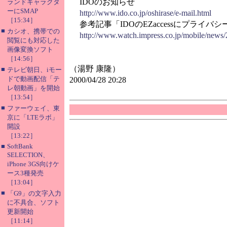
IDOのお知らせ
ランドキャラクタ
ーにSMAP
http://www.ido.co.jp/oshirase/e-mail.html
［15:34］
参考記事「IDOのEZaccessにプライバシ
■
カシオ、携帯での
http://www.watch.impress.co.jp/mobile/news/
閲覧にも対応した
画像変換ソフト
［14:56］
（湯野 康隆）
■
テレビ朝日、iモー
ドで動画配信「テ
2000/04/28 20:28
レ朝動画」を開始
［13:54］
■
ファーウェイ、東
京に「LTEラボ」
開設
［13:22］
■
SoftBank
SELECTION、
iPhone 3GS向けケ
ース3種発売
［13:04］
■
「G9」の文字入力
に不具合、ソフト
更新開始
［11:14］