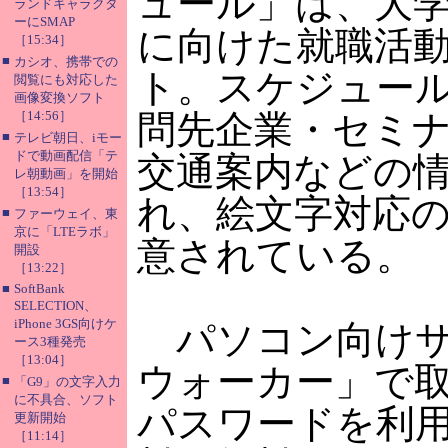
ュール」は、大
ランドキャラクタ
ーにSMAP
に向けた就職活
［15:34］
■
カシオ、携帯での
ト。スケジュー
閲覧にも対応した
画像変換ソフト
［14:56］
問先企業・セミ
■
テレビ朝日、iモー
ドで動画配信「テ
交通案内などの
レ朝動画」を開始
［13:54］
れ、絵文字対応
■
ファーウェイ、東
京に「LTEラボ」
意されている。
開設
［13:22］
■
SoftBank
SELECTION、
iPhone 3GS向けケ
パソコン向けサ
ース3種発売
［13:04］
ウォーカー」で取
■
「G9」の文字入力
に不具合、ソフト
パスワードを利
更新開始
［11:14］