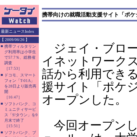
携帯向けの就職活動支援サイト「ポケ
最新ニュースIndex
【 2009/06/26 】
ジェイ・ブロー
■
携帯フィルタリン
グ利用率は小学生
イネットワーク
で57.7％、総務省
調査
［17:53］
話から利用でき
■
ドコモ、スマート
フォン「T-01A」
援サイト「ポケ
を28日より販売再
開
オープンした。
［16:47］
■
ソフトバンク、コ
ミュニティサービ
ス「S!タウン」を9
月末で終了
今回オープンし
［15:51］
■
ソフトバンク、ブ