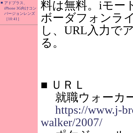
料は無料。iモード
■
アドプラス、
iPhone 3G向けコン
バージョンレンズ
ボーダフォンラ
［10:41］
し、URL入力で
る。
■
ＵＲＬ
就職ウォーカ
https://www.j-br
walker/2007/