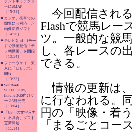
ランドキャラクタ
ーにSMAP
今回配信される
［15:34］
■
カシオ、携帯での
Flashで競馬
閲覧にも対応した
画像変換ソフト
［14:56］
ツ。一般的な競
■
テレビ朝日、iモー
ドで動画配信「テ
し、各レースの
レ朝動画」を開始
［13:54］
できる。
■
ファーウェイ、東
京に「LTEラボ」
開設
［13:22］
情報の更新は、
■
SoftBank
SELECTION、
iPhone 3GS向けケ
に行なわれる。同
ース3種発売
［13:04］
円の「映像・着う
■
「G9」の文字入力
に不具合、ソフト
「まるごとコース
更新開始
［11:14］