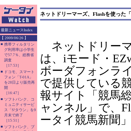
ネットドリーマーズ、Flashを使った
最新ニュースIndex
【 2009/06/26 】
ネットドリーマ
■
携帯フィルタリン
グ利用率は小学生
は、iモード・EZw
で57.7％、総務省
調査
［17:53］
ボーダフォンラ
■
ドコモ、スマート
フォン「T-01A」
で提供している
を28日より販売再
開
報サイト「競馬
［16:47］
■
ソフトバンク、コ
ャンネル」で、F
ミュニティサービ
ス「S!タウン」を9
月末で終了
ータイ競馬新聞
［15:51］
■
ソフトバンク、ブ