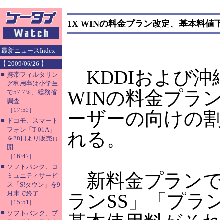
1X WINの料金プラン改定、基本料
最新ニュースIndex
【 2009/06/26 】
KDDIおよび沖縄
■
携帯フィルタリン
グ利用率は小学生
WINの料金プラ
で57.7％、総務省
調査
［17:53］
ーザーの向けの
■
ドコモ、スマート
フォン「T-01A」
れる。
を28日より販売再
開
［16:47］
■
ソフトバンク、コ
新料金プランで
ミュニティサービ
ス「S!タウン」を9
月末で終了
ランSS」「プラ
［15:51］
■
ソフトバンク、ブ