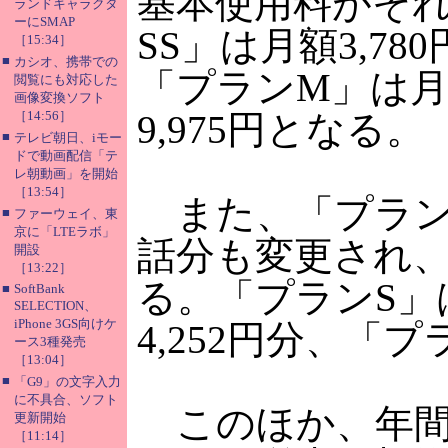
基本使用料がそ
ランドキャラクタ
ーにSMAP
SS」は月額3,78
［15:34］
■
カシオ、携帯での
「プランM」は月額
閲覧にも対応した
画像変換ソフト
［14:56］
9,975円となる。
■
テレビ朝日、iモー
ドで動画配信「テ
レ朝動画」を開始
［13:54］
また、「プランS
■
ファーウェイ、東
京に「LTEラボ」
話分も変更され
開設
［13:22］
る。「プランS」は
■
SoftBank
SELECTION、
iPhone 3GS向けケ
4,252円分、「プ
ース3種発売
［13:04］
■
「G9」の文字入力
に不具合、ソフト
このほか、年間
更新開始
［11:14］