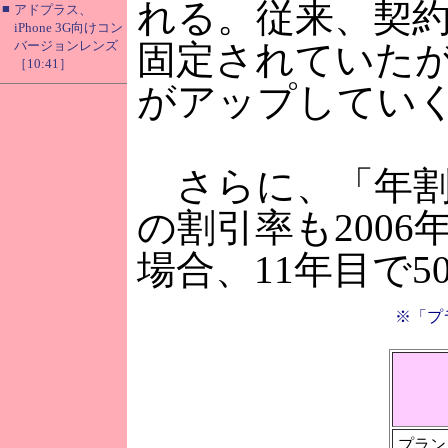
れる。従来、契約
■
アドプラス、
iPhone 3G向けコン
バージョンレンズ
固定されていたが
［10:41］
がアップしてい
さらに、「年割
の割引率も200
場合、11年目で
※「プ
プラン