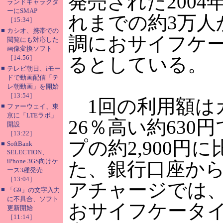
発売された200
ランドキャラクタ
ーにSMAP
れまでの約3万人
［15:34］
■
カシオ、携帯での
調におサイフケー
閲覧にも対応した
画像変換ソフト
［14:56］
るとしている。
■
テレビ朝日、iモー
ドで動画配信「テ
レ朝動画」を開始
［13:54］
1回の利用額はカ
■
ファーウェイ、東
京に「LTEラボ」
26％高い約63
開設
［13:22］
プの約2,900円に
■
SoftBank
SELECTION、
iPhone 3GS向けケ
た、銀行口座か
ース3種発売
［13:04］
アチャージでは、
■
「G9」の文字入力
に不具合、ソフト
おサイフケータ
更新開始
［11:14］