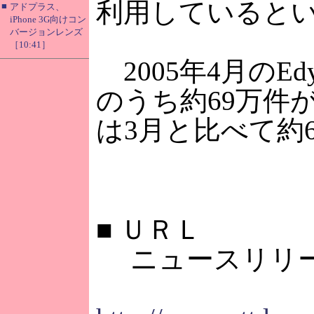
利用していると
■
アドプラス、
iPhone 3G向けコン
バージョンレンズ
［10:41］
2005年4月のE
のうち約69万件
は3月と比べて約
■
ＵＲＬ
ニュースリリー