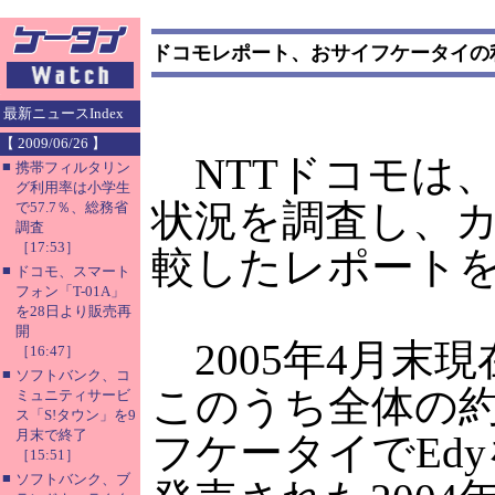
ドコモレポート、おサイフケータイの
最新ニュースIndex
【 2009/06/26 】
NTTドコモは、
■
携帯フィルタリン
グ利用率は小学生
状況を調査し、カ
で57.7％、総務省
調査
［17:53］
較したレポート
■
ドコモ、スマート
フォン「T-01A」
を28日より販売再
開
2005年4月末現
［16:47］
■
ソフトバンク、コ
このうち全体の約
ミュニティサービ
ス「S!タウン」を9
月末で終了
フケータイでEdy
［15:51］
■
ソフトバンク、ブ