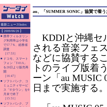
au、「SUMMER SONIC」協賛で
最新ニュースIndex
【 2009/06/26 】
KDDIと沖縄セ
■
携帯フィルタリン
グ利用率は小学生
される音楽フェステ
で57.7％、総務省
調査
［17:53］
などに協賛する
■
ドコモ、スマート
フォン「T-01A」
トのライブ版着
を28日より販売再
開
ーン「au MUSIC
［16:47］
■
ソフトバンク、コ
日まで実施する
ミュニティサービ
ス「S!タウン」を9
月末で終了
［15:51］
■
ソフトバンク、ブ