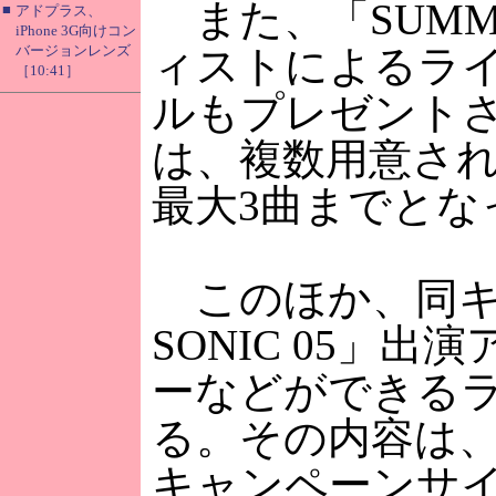
また、「SUMME
■
アドプラス、
iPhone 3G向けコン
バージョンレンズ
ィストによるラ
［10:41］
ルもプレゼント
は、複数用意さ
最大3曲までとな
このほか、同キャ
SONIC 05」
ーなどができるラ
る。その内容は、
キャンペーンサ