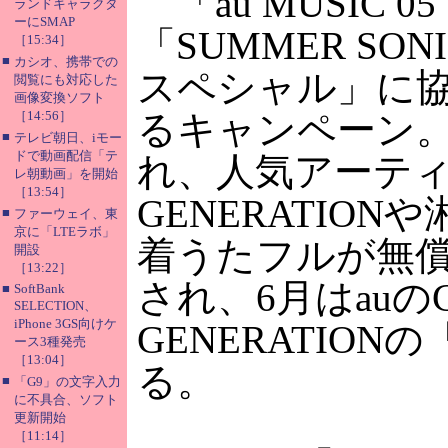
「au MUSIC 
ランドキャラクタ
ーにSMAP
「SUMMER SON
［15:34］
■
カシオ、携帯での
スペシャル」に
閲覧にも対応した
画像変換ソフト
［14:56］
るキャンペーン。
■
テレビ朝日、iモー
ドで動画配信「テ
れ、人気アーティスト
レ朝動画」を開始
［13:54］
GENERATIO
■
ファーウェイ、東
京に「LTEラボ」
着うたフルが無
開設
［13:22］
され、6月はauのC
■
SoftBank
SELECTION、
iPhone 3GS向けケ
GENERATIO
ース3種発売
［13:04］
る。
■
「G9」の文字入力
に不具合、ソフト
更新開始
［11:14］