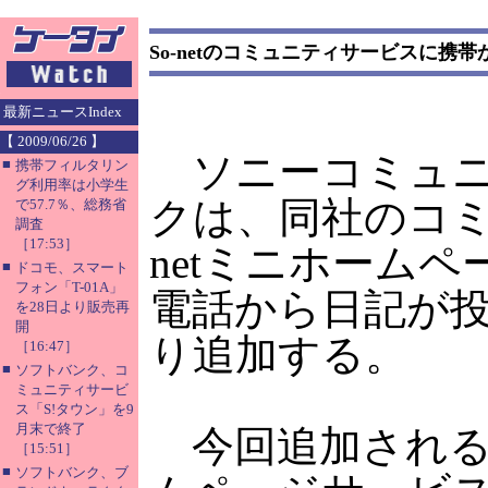
So-netのコミュニティサービスに携
最新ニュースIndex
【 2009/06/26 】
ソニーコミュニ
■
携帯フィルタリン
グ利用率は小学生
クは、同社のコミ
で57.7％、総務省
調査
［17:53］
netミニホーム
■
ドコモ、スマート
フォン「T-01A」
電話から日記が投
を28日より販売再
開
り追加する。
［16:47］
■
ソフトバンク、コ
ミュニティサービ
ス「S!タウン」を9
月末で終了
今回追加されるの
［15:51］
■
ソフトバンク、ブ