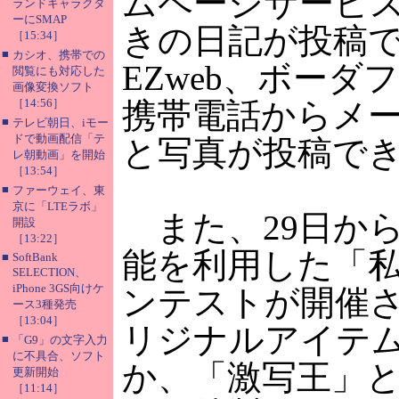
ムページサービ
ランドキャラクタ
ーにSMAP
きの日記が投稿で
［15:34］
■
カシオ、携帯での
EZweb、ボー
閲覧にも対応した
画像変換ソフト
［14:56］
携帯電話からメ
■
テレビ朝日、iモー
ドで動画配信「テ
と写真が投稿で
レ朝動画」を開始
［13:54］
■
ファーウェイ、東
京に「LTEラボ」
また、29日から
開設
［13:22］
能を利用した「
■
SoftBank
SELECTION、
iPhone 3GS向けケ
ンテストが開催
ース3種発売
［13:04］
リジナルアイテ
■
「G9」の文字入力
に不具合、ソフト
か、「激写王」と
更新開始
［11:14］