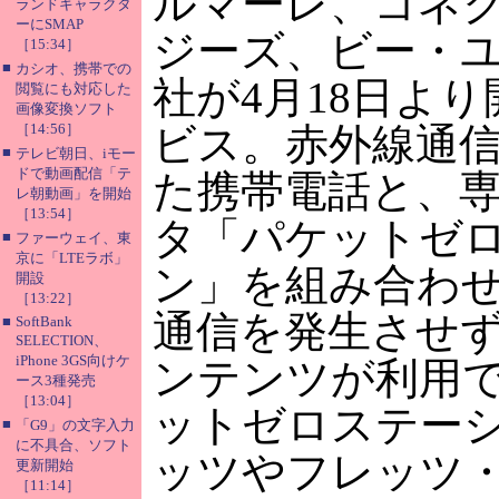
ルマーレ、コネ
ランドキャラクタ
ーにSMAP
ジーズ、ビー・ユ
［15:34］
■
カシオ、携帯での
社が4月18日よ
閲覧にも対応した
画像変換ソフト
［14:56］
ビス。赤外線通
■
テレビ朝日、iモー
ドで動画配信「テ
た携帯電話と、
レ朝動画」を開始
［13:54］
タ「パケットゼ
■
ファーウェイ、東
京に「LTEラボ」
ン」を組み合わ
開設
［13:22］
通信を発生させ
■
SoftBank
SELECTION、
iPhone 3GS向けケ
ンテンツが利用
ース3種発売
［13:04］
ットゼロステー
■
「G9」の文字入力
に不具合、ソフト
ッツやフレッツ・
更新開始
［11:14］