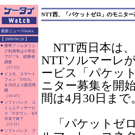
NTT西、「パケットゼロ」のモニター
最新ニュースIndex
【 2009/06/26 】
NTT西日本は、
■
携帯フィルタリン
グ利用率は小学生
NTTソルマーレ
で57.7％、総務省
調査
［17:53］
ービス「パケッ
■
ドコモ、スマート
フォン「T-01A」
ニター募集を開
を28日より販売再
開
間は4月30日まで
［16:47］
■
ソフトバンク、コ
ミュニティサービ
ス「S!タウン」を9
月末で終了
「パケットゼロ
［15:51］
■
ソフトバンク、ブ