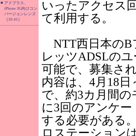
いったアクセス
■
アドプラス、
iPhone 3G向けコン
バージョンレンズ
て利用する。
［10:41］
NTT西日本のB
レッツADSLの
可能で、募集さ
内容は、4月18日
で、約3カ月間の
に3回のアンケー
する必要がある
ロステーション