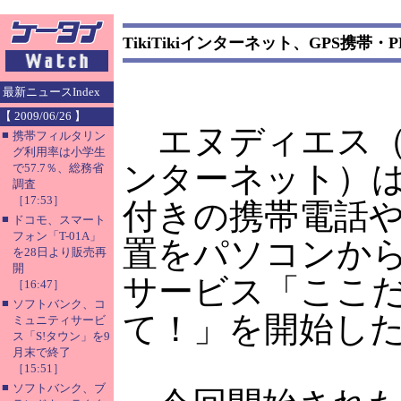
TikiTikiインターネット、GPS携帯
最新ニュースIndex
【 2009/06/26 】
エヌディエス（Tik
■
携帯フィルタリン
グ利用率は小学生
ンターネット）は
で57.7％、総務省
調査
［17:53］
付きの携帯電話や
■
ドコモ、スマート
フォン「T-01A」
置をパソコンか
を28日より販売再
開
サービス「ここ
［16:47］
■
ソフトバンク、コ
て！」を開始し
ミュニティサービ
ス「S!タウン」を9
月末で終了
［15:51］
■
ソフトバンク、ブ