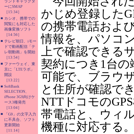
今回開始された
ランドキャラクタ
ーにSMAP
かじめ登録したG
［15:34］
■
カシオ、携帯での
の携帯電話および
閲覧にも対応した
画像変換ソフト
［14:56］
情報を、パソコ
■
テレビ朝日、iモー
ドで動画配信「テ
上で確認できるサ
レ朝動画」を開始
［13:54］
契約につき1台の
■
ファーウェイ、東
京に「LTEラボ」
可能で、ブラウ
開設
［13:22］
と住所が確認でき
■
SoftBank
SELECTION、
iPhone 3GS向けケ
NTTドコモのGP
ース3種発売
［13:04］
帯電話と、ウィ
■
「G9」の文字入力
に不具合、ソフト
機種に対応する
更新開始
［11:14］