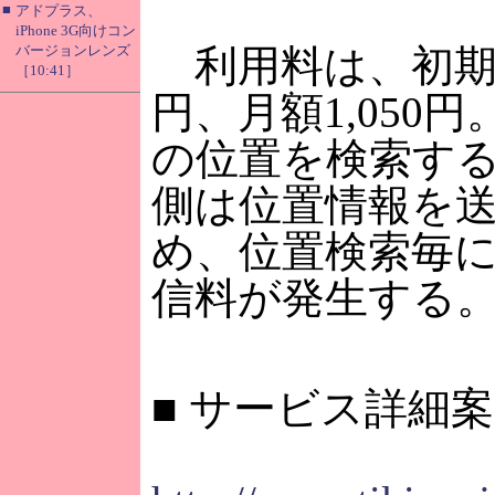
■
アドプラス、
iPhone 3G向けコン
バージョンレンズ
利用料は、初期設
［10:41］
円、月額1,050
の位置を検索す
側は位置情報を
め、位置検索毎
信料が発生する
■ サービス詳細