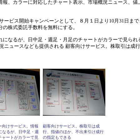
替情報、カラーに対応したチャート表示、市場概況ニュース、値
mode」のサービス開始キャンペーンとして、８月１日より10月31日ま
分の株式委託手数料を無料にする。
遅れになるが、日中足・週足・月足のチャートがカラーで見られ
概況ニュースなども提供される 顧客向けサービス。株取引は成
ー向けサービス。情報
顧客向けサービス。株取引は成
れになるが、日中足・週
行、指値のほか、不出来引け成行
チャートがカラーで見
の指定もできる