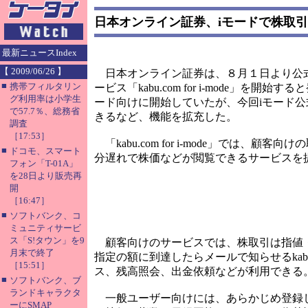
日本オンライン証券、iモードで株取
最新ニュースIndex
【 2009/06/26 】
日本オンライン証券は、８月１日より公式
■
携帯フィルタリン
ービス「kabu.com for i-mode」
グ利用率は小学生
ード向けに開始していたが、今回iモード公
で57.7％、総務省
きるなど、機能を拡充した。
調査
［17:53］
「kabu.com for i-mode」では、
■
ドコモ、スマート
分遅れで株価などが閲覧できるサービスを
フォン「T-01A」
を28日より販売再
開
［16:47］
■
ソフトバンク、コ
ミュニティサービ
ス「S!タウン」を9
顧客向けのサービスでは、株取引は指値・
月末で終了
指定の額に到達したらメールで知らせるkabu.
［15:51］
ス、残高照会、出金依頼などが利用できる
■
ソフトバンク、ブ
ランドキャラクタ
一般ユーザー向けには、あらかじめ登録し
ーにSMAP