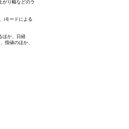
上がり幅などのラ
で、iモードによる
るほか、日経
行、指値のほか、