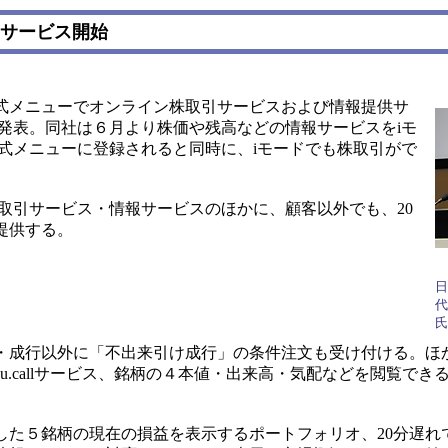
引サービス開始
メニューでオンライン株取引サービスおよび情報提供サ
を開始すると発表。同社は６月より株価や残高などの情報サービスをiモ
式メニューに登録されると同時に、iモードでも株取引がで
顧客向けの取引サービス・情報サービスのほかに、顧客以外でも、20
提供する。
日
代
氏
成行以外に「不出来引け成行」の条件注文も受け付ける。ほ
callサービス、銘柄の４本値・出来高・気配などを閲覧できるkab
。
た５銘柄の現在の損益を表示するポートフォリオ、20分遅れ