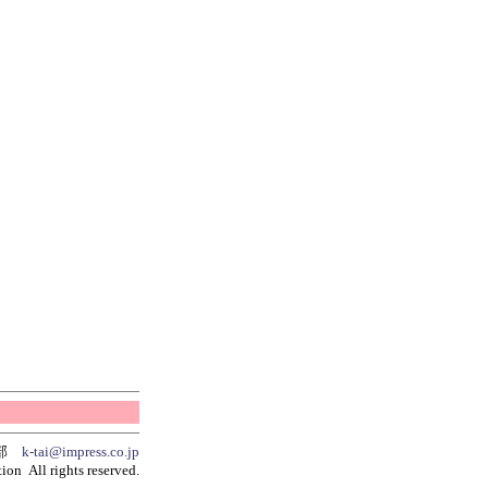
集部
k-tai@impress.co.jp
ion All rights reserved.