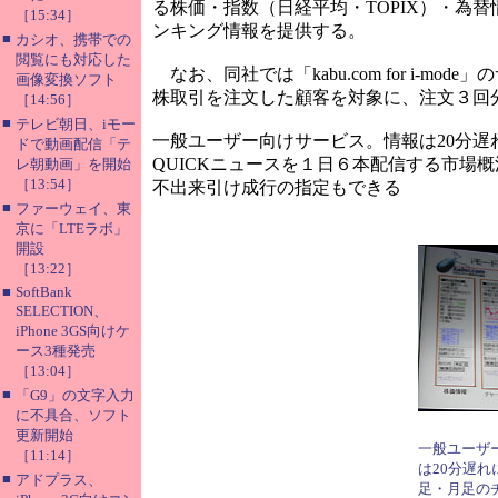
る株価・指数（日経平均・TOPIX）・為
［15:34］
ンキング情報を提供する。
■
カシオ、携帯での
閲覧にも対応した
なお、同社では「kabu.com for i-
画像変換ソフト
株取引を注文した顧客を対象に、注文３回
［14:56］
■
テレビ朝日、iモー
一般ユーザー向けサービス。情報は20分
ドで動画配信「テ
QUICKニュースを１日６本配信する市場
レ朝動画」を開始
［13:54］
不出来引け成行の指定もできる
■
ファーウェイ、東
京に「LTEラボ」
開設
［13:22］
■
SoftBank
SELECTION、
iPhone 3GS向けケ
ース3種発売
［13:04］
■
「G9」の文字入力
に不具合、ソフト
更新開始
一般ユーザ
［11:14］
は20分遅
■
アドプラス、
足・月足の