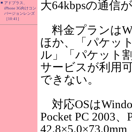
大64kbpsの通
■
アドプラス、
iPhone 3G向けコン
バージョンレンズ
［10:41］
料金プランはW
ほか、「パケット
ル」「パケット割
サービスが利用
できない。
対応OSはWindows
Pocket PC 2003
42.8×5.0×7