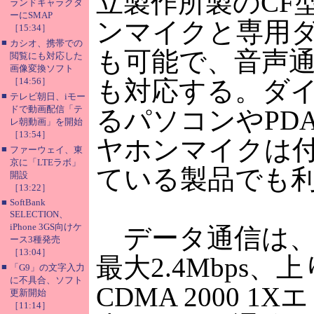
立製作所製のCF
ランドキャラクタ
ーにSMAP
ンマイクと専用
［15:34］
■
カシオ、携帯での
も可能で、音声通話
閲覧にも対応した
画像変換ソフト
［14:56］
も対応する。ダイ
■
テレビ朝日、iモー
ドで動画配信「テ
るパソコンやPD
レ朝動画」を開始
［13:54］
ヤホンマイクは
■
ファーウェイ、東
京に「LTEラボ」
ている製品でも
開設
［13:22］
■
SoftBank
SELECTION、
iPhone 3GS向けケ
データ通信は、CD
ース3種発売
［13:04］
最大2.4Mbps、
■
「G9」の文字入力
に不具合、ソフト
CDMA 2000 
更新開始
［11:14］