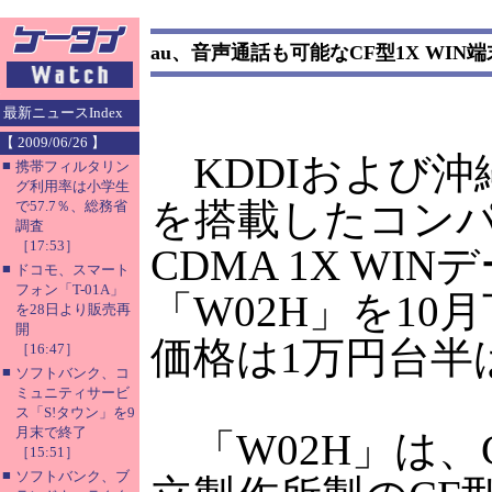
au、音声通話も可能なCF型1X WIN端
最新ニュースIndex
【 2009/06/26 】
KDDIおよび沖
■
携帯フィルタリン
グ利用率は小学生
を搭載したコンパ
で57.7％、総務省
調査
［17:53］
CDMA 1X W
■
ドコモ、スマート
フォン「T-01A」
「W02H」を1
を28日より販売再
開
価格は1万円台半
［16:47］
■
ソフトバンク、コ
ミュニティサービ
ス「S!タウン」を9
月末で終了
「W02H」は、C
［15:51］
■
ソフトバンク、ブ